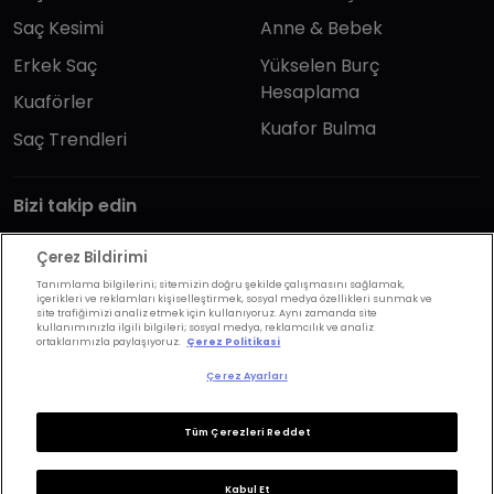
Saç Kesimi
Anne & Bebek
Erkek Saç
Yükselen Burç
Hesaplama
Kuaförler
Kuafor Bulma
Saç Trendleri
Bizi takip edin
Çerez Bildirimi
Tanımlama bilgilerini; sitemizin doğru şekilde çalışmasını sağlamak,
içerikleri ve reklamları kişiselleştirmek, sosyal medya özellikleri sunmak ve
site trafiğimizi analiz etmek için kullanıyoruz. Aynı zamanda site
kullanımınızla ilgili bilgileri; sosyal medya, reklamcılık ve analiz
KVKK Politikası
Aydınlatma Metni
ortaklarımızla paylaşıyoruz.
Çerez Politikasi
KVKK Başvuru Formu
Kullanım Şart ve Koşulları
Çerez Ayarları
Çerez Politikası
Çerez Ayarları
Tüm Çerezleri Reddet
Copyrights ©2026 Herkes İçin Güzellik. Design &
Kabul Et