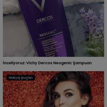
İnceliyoruz: Vichy Dercos Neogenic Şampuan
Makyaj İpuçları