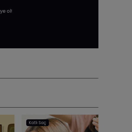
ye ol!
Katlı Saç