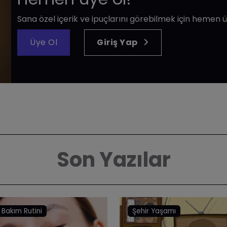
Sana özel içerik ve ipuçlarını görebilmek için hemen ü
Üye Ol
Giriş Yap
Son Yazılar
t Bakım Rutini
Şehir Yaşamı