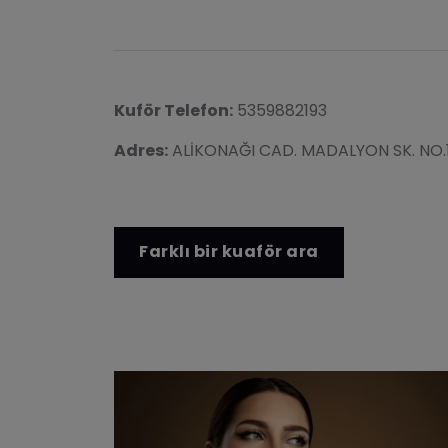
Kuför Telefon:
5359882193
Adres:
ALİKONAĞI CAD. MADALYON SK. NO.
Farklı bir kuaför ara