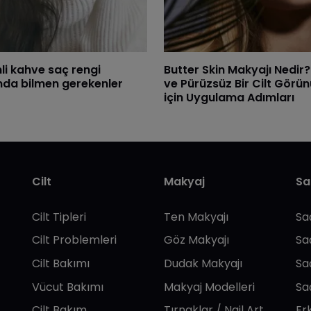
li kahve saç rengi
Butter Skin Makyajı Nedir? Iş
nda bilmen gerekenler
ve Pürüzsüz Bir Cilt Gör
için Uygulama Adımları
Cilt
Makyaj
Sa
Cilt Tipleri
Ten Makyajı
Sa
Cilt Problemleri
Göz Makyajı
Sa
Cilt Bakımı
Dudak Makyajı
Sa
Vücut Bakımı
Makyaj Modelleri
Sa
Cilt Bakım
Tırnaklar / Nail Art
Er