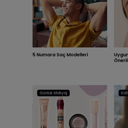
5 Numara Saç Modelleri
Uygun 
Öneril
Günlük Makyaj
Kah