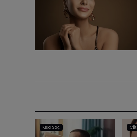
Kısa Saç
Cil