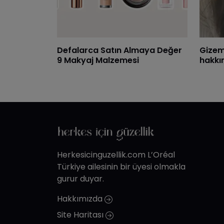
Defalarca Satın Almaya Değer
Gizem
9 Makyaj Malzemesi
hakkı
Herkesicinguzellik.com L’Oréal
Türkiye ailesinin bir üyesi olmakla
gurur duyar.
Hakkımızda
Site Haritası