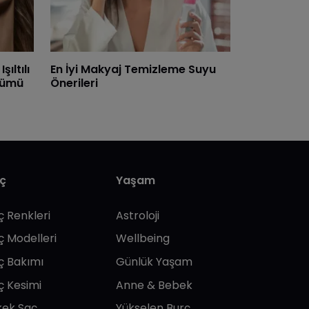
ıltılı
En İyi Makyaj Temizleme Suyu
ünümü
Önerileri
ç
Yaşam
ç Renkleri
Astroloji
ç Modelleri
Wellbeing
ç Bakımı
Günlük Yaşam
ç Kesimi
Anne & Bebek
kek Saç
Yükselen Burç