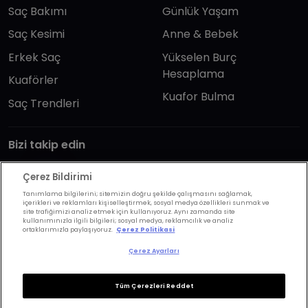
Saç Bakımı
Günlük Yaşam
Saç Kesimi
Anne & Bebek
Erkek Saç
Yükselen Burç
Hesaplama
Kuaförler
Kuafor Bulma
Saç Trendleri
Bizi takip edin
Çerez Bildirimi
Tanımlama bilgilerini; sitemizin doğru şekilde çalışmasını sağlamak,
içerikleri ve reklamları kişiselleştirmek, sosyal medya özellikleri sunmak ve
site trafiğimizi analiz etmek için kullanıyoruz. Aynı zamanda site
kullanımınızla ilgili bilgileri; sosyal medya, reklamcılık ve analiz
KVKK Politikası
Aydınlatma Metni
ortaklarımızla paylaşıyoruz.
Çerez Politikasi
KVKK Başvuru Formu
Kullanım Şart ve Koşulları
Çerez Ayarları
Çerez Politikası
Çerez Ayarları
Tüm Çerezleri Reddet