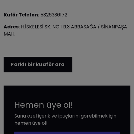
Kuför Telefon:
5326336172
Adres:
H.İSKELESİ SK. NO:1 B.3 ABBASAĞA / SİNANPAŞA
MAH.
Farklı bir kuaför ara
Hemen üye ol!
Sana özel içerik ve ipuçlarını görebilmek için
hemen üye ol!