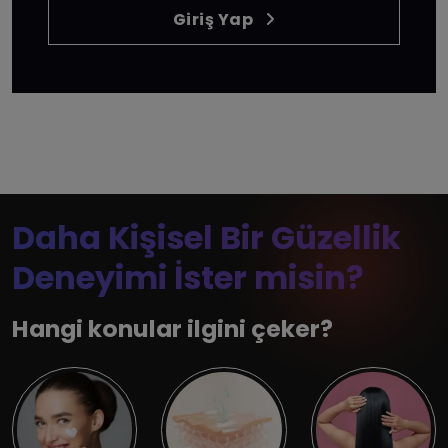
Giriş Yap
Daha Kişisel Bir Güzellik
Deneyimi İster misin?
Hangi konular ilgini çeker?