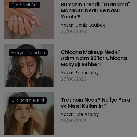
Bu Yazın Trendi: "Grandma"
Oje / Nail Art
Manikürü Nedir ve Nasıl
Yapılır?
Yazar:
Deniz Özübek
27/06/2026
Chicana Makeup Nedir?
Makyaj Trendleri
Adım Adım 90'lar Chicana
Makyajı Rehberi
Yazar:
Ece Atalay
27/06/2026
Tretinoin Nedir? Ne İşe Yarar
Cilt Bakım Rutini
ve Nasıl Kullanılır?
Yazar:
Ece Atalay
26/06/2026