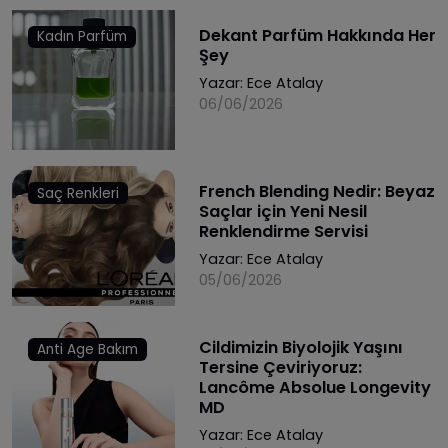
Dekant Parfüm Hakkında Her
Kadın Parfüm
Şey
Yazar:
Ece Atalay
06/06/2026
French Blending Nedir: Beyaz
Saç Renkleri
Saçlar için Yeni Nesil
Renklendirme Servisi
Yazar:
Ece Atalay
05/06/2026
Cildimizin Biyolojik Yaşını
Anti Age Bakım
Tersine Çeviriyoruz:
Lancôme Absolue Longevity
MD
Yazar:
Ece Atalay