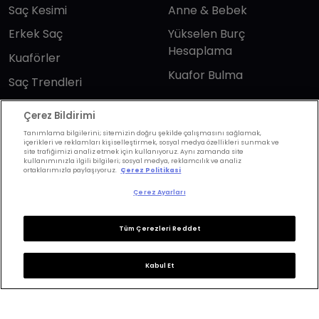
Saç Kesimi
Anne & Bebek
Erkek Saç
Yükselen Burç
Hesaplama
Kuaförler
Kuafor Bulma
Saç Trendleri
Çerez Bildirimi
Bizi takip edin
Tanımlama bilgilerini; sitemizin doğru şekilde çalışmasını sağlamak,
içerikleri ve reklamları kişiselleştirmek, sosyal medya özellikleri sunmak ve
site trafiğimizi analiz etmek için kullanıyoruz. Aynı zamanda site
kullanımınızla ilgili bilgileri; sosyal medya, reklamcılık ve analiz
ortaklarımızla paylaşıyoruz.
Çerez Politikasi
Çerez Ayarları
KVKK Politikası
Aydınlatma Metni
Tüm Çerezleri Reddet
KVKK Başvuru Formu
Kullanım Şart ve Koşulları
Çerez Politikası
Çerez Ayarları
Kabul Et
Copyrights ©2026 Herkes İçin Güzellik. Design &
Technology
Wonder
&
M-Suite
.