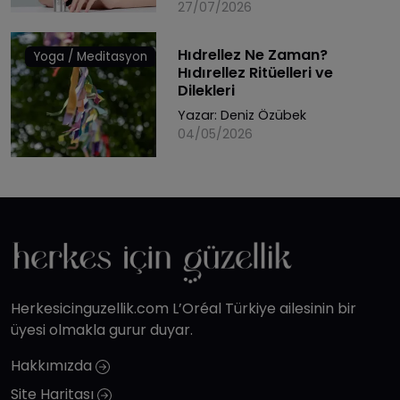
27/07/2026
Hıdrellez Ne Zaman?
Yoga / Meditasyon
Hıdırellez Ritüelleri ve
Dilekleri
Yazar:
Deniz Özübek
04/05/2026
Herkesicinguzellik.com L’Oréal Türkiye ailesinin bir
üyesi olmakla gurur duyar.
Hakkımızda
Site Haritası