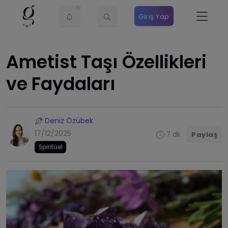
Giriş Yap
Ametist Taşı Özellikleri
ve Faydaları
Deniz Özübek
17/12/2025
7 dk
Paylaş
Spiritüel