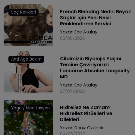
French Blending Nedir: Beyaz
Saç Renkleri
Saçlar için Yeni Nesil
Renklendirme Servisi
Yazar:
Ece Atalay
05/06/2026
Cildimizin Biyolojik Yaşını
Anti Age Bakım
Tersine Çeviriyoruz:
Lancôme Absolue Longevity
MD
Yazar:
Ece Atalay
27/07/2026
Hıdrellez Ne Zaman?
Yoga / Meditasyon
Hıdırellez Ritüelleri ve
Dilekleri
Yazar:
Deniz Özübek
04/05/2026