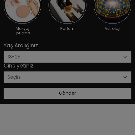
Makyaj
Parfüm
Astroloji
İpuçları
Yaş Aralığınız
Cinsiyetiniz
Gönder