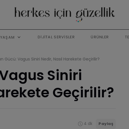
DIJITAL SERVISLER
ÜRÜNLER
T
YAŞAM
ın Gücü: Vagus Siniri Nedir, Nasıl Harekete Geçirilir?
Vagus Siniri
arekete Geçirilir?
4 dk
Paylaş