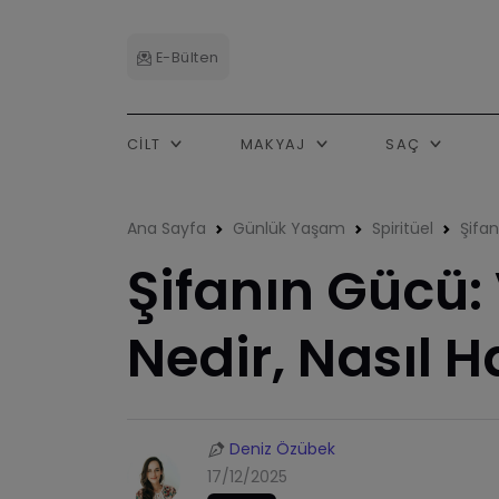
E-Bülten
CILT
MAKYAJ
SAÇ
Ana Sayfa
Günlük Yaşam
Spiritüel
Şifan
Şifanın Gücü: 
Nedir, Nasıl H
Deniz Özübek
17/12/2025