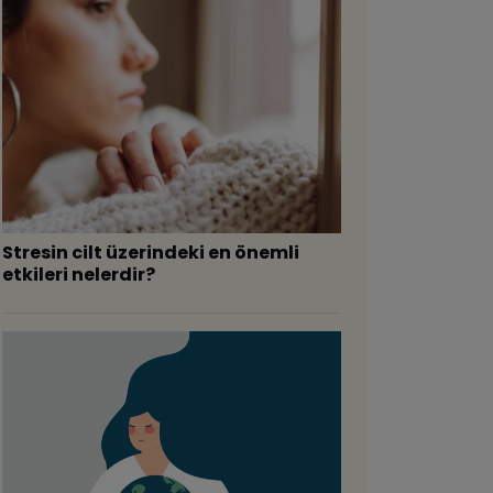
Stresin cilt üzerindeki en önemli
etkileri nelerdir?