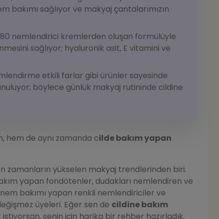
nem bakımı sağlıyor ve makyaj çantalarımızın
%80 nemlendirici kremlerden oluşan formülüyle
ünmesini sağlıyor; hyaluronik asit, E vitamini ve
mlendirme etkili farlar gibi ürünler sayesinde
nuluyor; böylece günlük makyaj rutininde cildine
an, hem de aynı zamanda c
ilde bakım yapan
!
 zamanların yükselen makyaj trendlerinden biri.
 bakım yapan fondötenler, dudakları nemlendiren ve
de nem bakımı yapan renkli nemlendiriciler ve
 değişmez üyeleri. Eğer sen de
cildine bakım
stiyorsan, senin için harika bir rehber hazırladık.