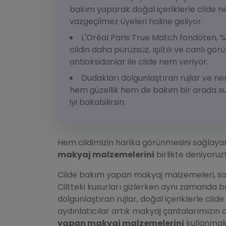
bakım yaparak doğal içeriklerle cilde 
vazgeçilmez üyeleri haline geliyor.
L'Oréal Paris True Match fondöten, 
cildin daha pürüzsüz, ışıltılı ve canlı gör
antioksidanlar ile cilde nem veriyor.
Dudakları dolgunlaştıran rujlar ve ne
hem güzellik hem de bakım bir arada su
iyi bakabilirsin.
Hem cildimizin harika görünmesini sağlay
makyaj malzemelerini
birlikte deniyoruz
Cilde bakım yapan makyaj malzemeleri, son
Ciltteki kusurları gizlerken aynı zamanda
dolgunlaştıran rujlar, doğal içeriklerle cil
aydınlatıcılar artık makyaj çantalarımızın
yapan makyaj malzemelerini
kullanmak i