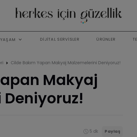
DIJITAL SERVISLER
ÜRÜNLER
T
YAŞAM
ri
Cilde Bakım Yapan Makyaj Malzemelerini Deniyoruz!
Yapan Makyaj
 Deniyoruz!
5 dk
Paylaş