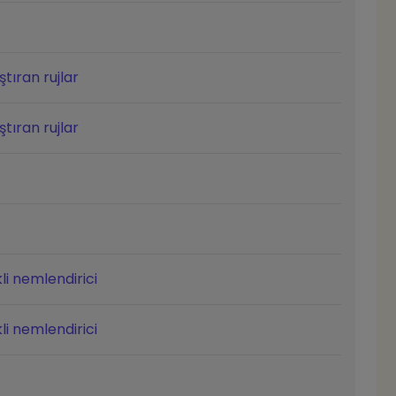
tıran rujlar
tıran rujlar
li nemlendirici
li nemlendirici