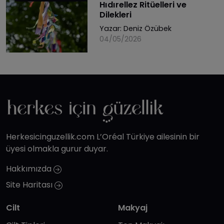
Hıdırellez Ritüelleri ve
Dilekleri
Yazar:
Deniz Özübek
04/05/2026
Herkesicinguzellik.com L’Oréal Türkiye ailesinin bir
üyesi olmakla gurur duyar.
Hakkımızda
Site Haritası
Cilt
Makyaj