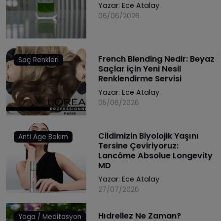
Yazar:
Ece Atalay
06/06/2026
French Blending Nedir: Beyaz
Saç Renkleri
Saçlar için Yeni Nesil
Renklendirme Servisi
Yazar:
Ece Atalay
05/06/2026
Cildimizin Biyolojik Yaşını
Anti Age Bakım
Tersine Çeviriyoruz:
Lancôme Absolue Longevity
MD
Yazar:
Ece Atalay
27/07/2026
Hıdrellez Ne Zaman?
Yoga / Meditasyon