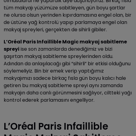
olmasalardı ne yapardık diye düşünüyoruz. Birkaç fısla
tüm makyajı yüzümüze sabitleyen, gün boyu şartlar
ne olursa olsun yerinden kıpırdamasına engel olan, bir
de üstüne yağ kontrolü yapıp parlamaya engel olan
makyaj spreyleri, gerçekten de sihirli gibiler.
L’Oréal Paris Infaillible Magic makyaj sabitleme
spreyi
ise son zamanlarda denediğimiz ve bizi
şaşırtan makyaj sabitleme spreylerinden oldu.
Adından da anlaşılacağı gibi “sihirli” bir etkisi olduğunu
söylemeliyiz. Bin bir emek verip yaptığımız
makyajımızı sadece birkaç fısla gün boyu kalıcı hale
getiren bu makyaj sabitleme spreyi aynı zamanda
makyajın daha canlı görünmesini sağlıyor, ciltteki yağı
kontrol ederek parlamasını engelliyor.
L’Oréal Paris Infaillible