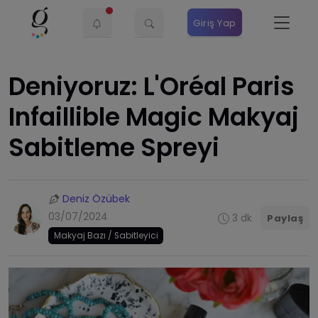
Giriş Yap
Deniyoruz: L'Oréal Paris
Infaillible Magic Makyaj
Sabitleme Spreyi
Deniz Özübek
03/07/2024
3 dk
Paylaş
Makyaj Bazı / Sabitleyici