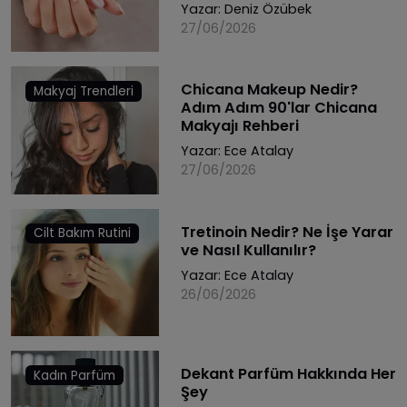
Yazar:
Deniz Özübek
27/06/2026
Chicana Makeup Nedir?
Makyaj Trendleri
Adım Adım 90'lar Chicana
Makyajı Rehberi
Yazar:
Ece Atalay
27/06/2026
Tretinoin Nedir? Ne İşe Yarar
Cilt Bakım Rutini
ve Nasıl Kullanılır?
Yazar:
Ece Atalay
26/06/2026
Dekant Parfüm Hakkında Her
Kadın Parfüm
Şey