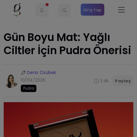
Giriş Yap
Gün Boyu Mat: Yağlı
Ciltler İçin Pudra Önerisi
Deniz Özübek
10/04/2026
3 dk
Paylaş
Pudra