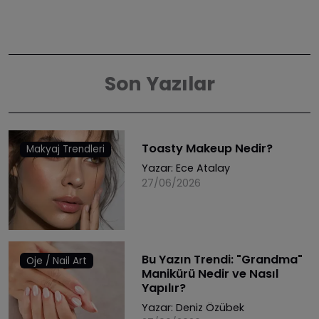
Son Yazılar
Toasty Makeup Nedir?
Makyaj Trendleri
Yazar:
Ece Atalay
27/06/2026
Bu Yazın Trendi: "Grandma"
Oje / Nail Art
Manikürü Nedir ve Nasıl
Yapılır?
Yazar:
Deniz Özübek