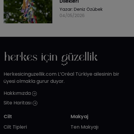
Dilekleri
Yazar:
Deniz Özübek
04/05/2026
Herkesicinguzellik.com L’Oréal Türkiye ailesinin bir
üyesi olmakla gurur duyar.
Hakkımızda
Site Haritası
Cilt
Makyaj
Cilt Tipleri
Ten Makyajı