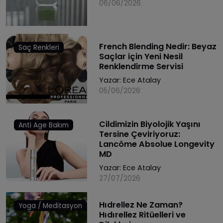
06/06/2026
French Blending Nedir: Beyaz
Saç Renkleri
Saçlar için Yeni Nesil
Renklendirme Servisi
Yazar:
Ece Atalay
05/06/2026
Cildimizin Biyolojik Yaşını
Anti Age Bakım
Tersine Çeviriyoruz:
Lancôme Absolue Longevity
MD
Yazar:
Ece Atalay
27/07/2026
Hıdrellez Ne Zaman?
Yoga / Meditasyon
Hıdırellez Ritüelleri ve