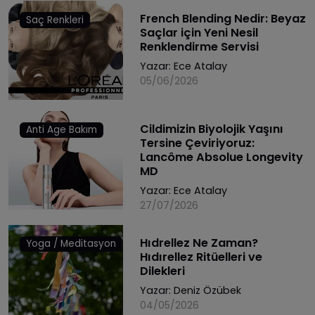
French Blending Nedir: Beyaz
Saç Renkleri
Saçlar için Yeni Nesil
Renklendirme Servisi
Yazar:
Ece Atalay
05/06/2026
Cildimizin Biyolojik Yaşını
Anti Age Bakım
Tersine Çeviriyoruz:
Lancôme Absolue Longevity
MD
Yazar:
Ece Atalay
27/07/2026
Hıdrellez Ne Zaman?
Yoga / Meditasyon
Hıdırellez Ritüelleri ve
Dilekleri
Yazar:
Deniz Özübek
04/05/2026