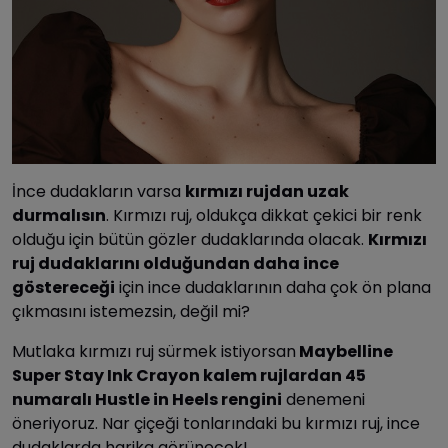
İnce dudakların varsa
kırmızı rujdan uzak
durmalısın
. Kırmızı ruj, oldukça dikkat çekici bir renk
olduğu için bütün gözler dudaklarında olacak.
Kırmızı
ruj dudaklarını olduğundan daha ince
göstereceği
için ince dudaklarının daha çok ön plana
çıkmasını istemezsin, değil mi?
Mutlaka kırmızı ruj sürmek istiyorsan
Maybelline
Super Stay Ink Crayon kalem rujlardan 45
numaralı Hustle in Heels rengini
denemeni
öneriyoruz. Nar çiçeği tonlarındaki bu kırmızı ruj, ince
dudaklarda harika görünecek!