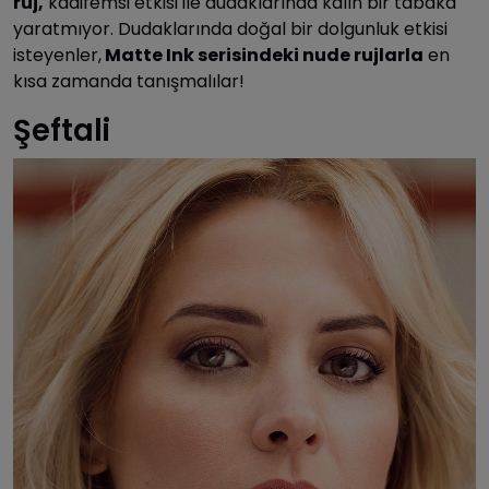
ruj,
kadifemsi etkisi ile dudaklarında kalın bir tabaka
yaratmıyor. Dudaklarında doğal bir dolgunluk etkisi
isteyenler,
Matte Ink serisindeki nude rujlarla
en
kısa zamanda tanışmalılar!
Şeftali