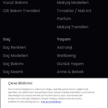
Vücut Bakımı
Makyaj Modelleri
Cilt Bakım Trendleri
Tırnaklar / Nail Art
Parfüm
Makyaj Trendleri
Saç
Yaşam
Saç Renkleri
Astroloji
Saç Modelleri
Wellbeing
Saç Bakımı
Günlük Yaşam
Saç Kesimi
Anne & Bebek
Erkek Saç
Yükselen Burç
Çerez Bildirimi
Hesaplama
Kuaförler
Tanımlama bilgilerini; sitemizin doğru şekilde çalışmasını sağlamak,
içerikleri ve reklamları kişiselleştirmek, sosyal medya özellikleri sunmak ve
Kuafor Bulma
Saç Trendleri
site trafiğimizi analiz etmek için kullanıyoruz. Aynı zamanda site
kullanımınızla ilgili bilgileri; sosyal medya, reklamcılık ve analiz
ortaklarımızla paylaşıyoruz.
Çerez Politikasi