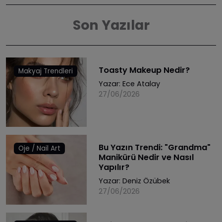
Son Yazılar
Toasty Makeup Nedir?
Makyaj Trendleri
Yazar:
Ece Atalay
27/06/2026
Bu Yazın Trendi: "Grandma"
Oje / Nail Art
Manikürü Nedir ve Nasıl
Yapılır?
Yazar:
Deniz Özübek
27/06/2026