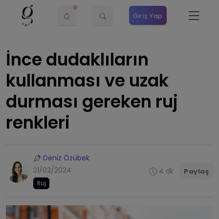
Giriş Yap
İnce dudaklıların
kullanması ve uzak
durması gereken ruj
renkleri
Deniz Özübek
21/02/2024
4 dk
Paylaş
Ruj