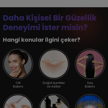
Daha Kişisel Bir Güzellik
Deneyimi İster misin?
Hangi konular ilgini çeker?
Cilt
Doğal İçerikler
Saç
Bakımı
ve Asitler
Bakımı