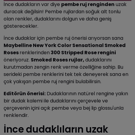
İnce dudakların var diye
pembe ruj renginden
uzak
duracak değilsin! Pembe rujlardan soğuk alt tonlu
olan renkler, dudaklarını dolgun ve daha geniş
gösterecekler.
İnce dudaklar için pembe ruj önerisi arıyorsan sana
Maybelline New York Color Sensational Smoked
Roses
renklerinden
300 Stripped Rose rengini
öneriyoruz.
Smoked Roses rujlar,
dudaklarını
kurutmadan zengin renk verme özelliğine sahip. Bu
serideki pembe renklerini tek tek deneyerek sana en
çok yakışan pembe ruj rengini bulabilirsin.
Editörün önerisi:
Dudaklarının natürel rengine yakın
bir dudak kalemi ile dudaklarını çerçevele ve
çerçevenin içini açık pembe veya bej lip glossu'unla
renklendir.
İnce dudaklıların uzak