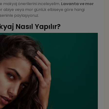
e makyaj önerilerini inceleyelim.
Lavanta ve mor
 abiye veya mor günlük elbiseye göre hangi
seninle paylaşıyoruz.
yaj Nasıl Yapılır?