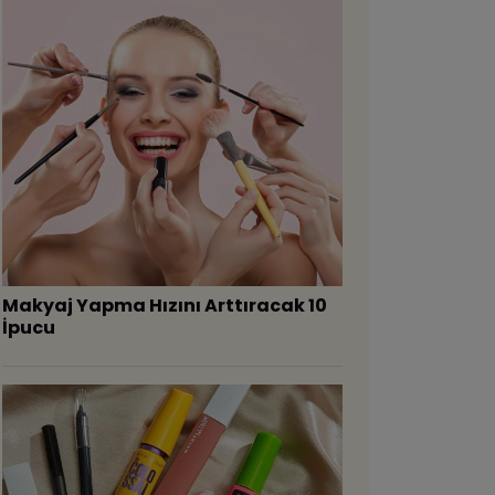
​Makyaj Yapma Hızını Arttıracak 10
İpucu