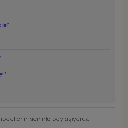
ılır?
?
ır?
dellerini seninle paylaşıyoruz.