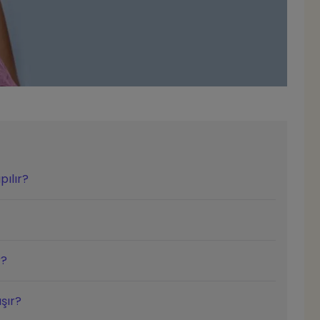
pılır?
r?
şır?