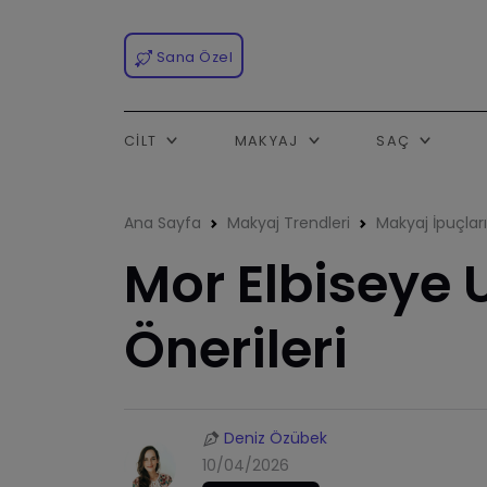
Sana Özel
CILT
MAKYAJ
SAÇ
Ana Sayfa
Makyaj Trendleri
Makyaj İpuçları
Mor Elbiseye
Önerileri
Deniz Özübek
10/04/2026