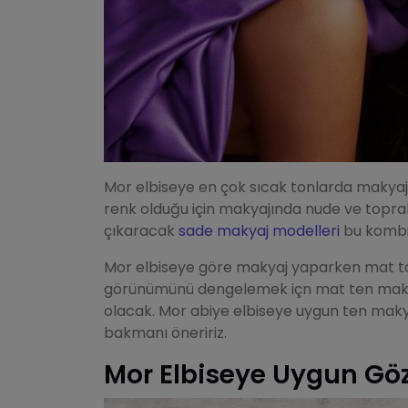
Mor elbiseye en çok sıcak tonlarda makyaj y
renk olduğu için makyajında nude ve toprak 
çıkaracak
sade makyaj modelleri
bu kombi
Mor elbiseye göre makyaj yaparken mat to
görünümünü dengelemek içn mat ten makya
olacak. Mor abiye elbiseye uygun ten maky
bakmanı öneririz.
Mor Elbiseye Uygun Gö