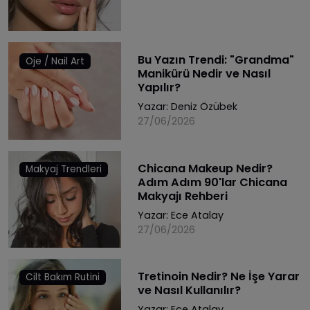
Bu Yazın Trendi: "Grandma"
Oje / Nail Art
Manikürü Nedir ve Nasıl
Yapılır?
Yazar:
Deniz Özübek
27/06/2026
Chicana Makeup Nedir?
Makyaj Trendleri
Adım Adım 90'lar Chicana
Makyajı Rehberi
Yazar:
Ece Atalay
27/06/2026
Tretinoin Nedir? Ne İşe Yarar
Cilt Bakım Rutini
ve Nasıl Kullanılır?
Yazar:
Ece Atalay