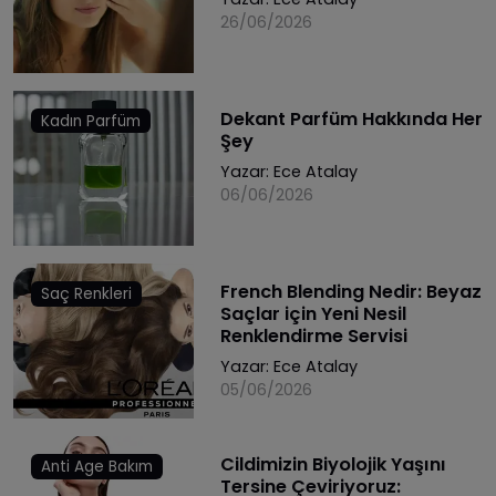
26/06/2026
Dekant Parfüm Hakkında Her
Kadın Parfüm
Şey
Yazar:
Ece Atalay
06/06/2026
French Blending Nedir: Beyaz
Saç Renkleri
Saçlar için Yeni Nesil
Renklendirme Servisi
Yazar:
Ece Atalay
05/06/2026
Cildimizin Biyolojik Yaşını
Anti Age Bakım
Tersine Çeviriyoruz: