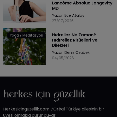
Lancôme Absolue Longevity
MD
Yazar:
Ece Atalay
27/07/2026
Hıdrellez Ne Zaman?
Yoga / Meditasyon
Hıdırellez Ritüelleri ve
Dilekleri
Yazar:
Deniz Özübek
04/05/2026
Herkesicinguzellik.com L’Oréal Türkiye ailesinin bir
üyesi olmakla gurur duyar.