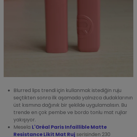
Blurred lips trendi için kullanmak istediğin ruju
seçtikten sonra ilk aşamada yalnızca dudaklarının
üst kısmına dağınık bir şekilde uygulamalısın. Bu
trende en çok pembe ve bordo tonlu mat rujlar
yakışıyor.
Mesela
L'Oréal Paris Infaillible Matte
Resistance Likit Mat Ruj
serisinden 230