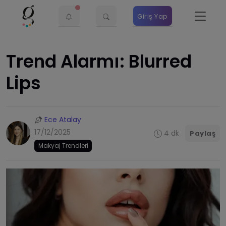
Giriş Yap
Trend Alarmı: Blurred
Lips
Ece Atalay
17/12/2025
4 dk
Paylaş
Makyaj Trendleri