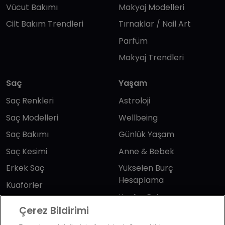
Vücut Bakımı
Makyaj Modelleri
Cilt Bakım Trendleri
Tırnaklar / Nail Art
Parfüm
Makyaj Trendleri
Saç
Yaşam
Saç Renkleri
Astroloji
Saç Modelleri
Wellbeing
Saç Bakımı
Günlük Yaşam
Saç Kesimi
Anne & Bebek
Erkek Saç
Yükselen Burç
Hesaplama
Kuaförler
Kuafor Bulma
Saç Trendleri
Çerez Bildirimi