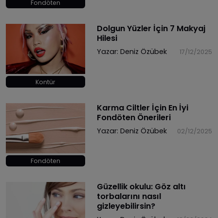
Fondöten
Dolgun Yüzler İçin 7 Makyaj
Hilesi
Yazar:
Deniz Özübek
17/12/2025
Kontür
Karma Ciltler İçin En İyi
Fondöten Önerileri
Yazar:
Deniz Özübek
02/12/2025
Fondöten
Güzellik okulu: Göz altı
torbalarını nasıl
gizleyebilirsin?