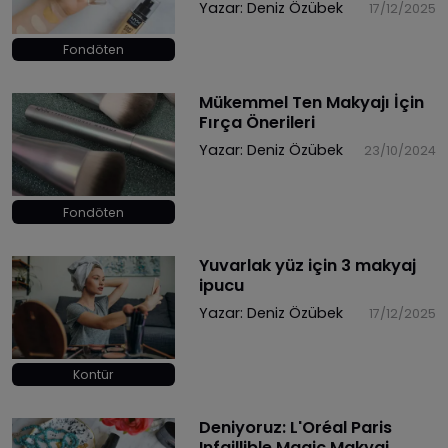
Yazar:
Deniz Özübek
17/12/2025
Fondöten
Mükemmel Ten Makyajı İçin
Fırça Önerileri
Yazar:
Deniz Özübek
23/10/2024
Fondöten
Yuvarlak yüz için 3 makyaj
ipucu
Yazar:
Deniz Özübek
17/12/2025
Kontür
Deniyoruz: L'Oréal Paris
Infaillible Magic Makyaj