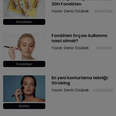
30H Fondöten
Yazar:
Deniz Özübek
10/04/2026
Fondöten
Fondöten fırçası kullanımı
nasıl olmalı?
Yazar:
Deniz Özübek
13/11/2025
Fondöten
En yeni konturlama tekniği:
Strobing
Yazar:
Deniz Özübek
03/07/2024
Kontür