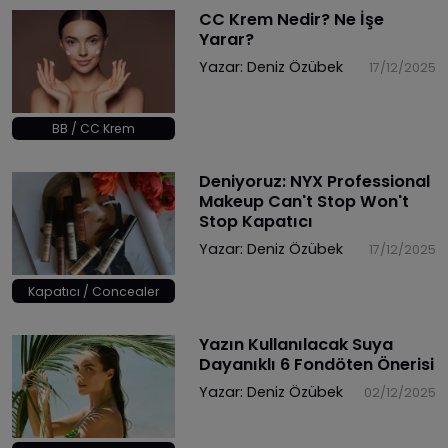
CC Krem Nedir? Ne İşe
Yarar?
Yazar:
Deniz Özübek
17/12/2025
BB / CC Krem
Deniyoruz: NYX Professional
Makeup Can't Stop Won't
Stop Kapatıcı
Yazar:
Deniz Özübek
17/12/2025
Kapatıcı / Concealer
Yazın Kullanılacak Suya
Dayanıklı 6 Fondöten Önerisi
Yazar:
Deniz Özübek
02/12/2025