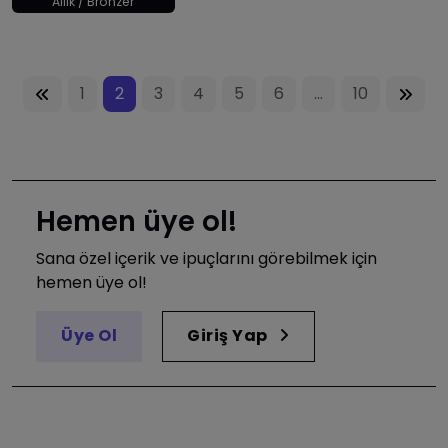
Allık / Bronzer
1
2
3
4
5
6
...
10
Hemen üye ol!
Sana özel içerik ve ipuçlarını görebilmek için
hemen üye ol!
Üye Ol
Giriş Yap