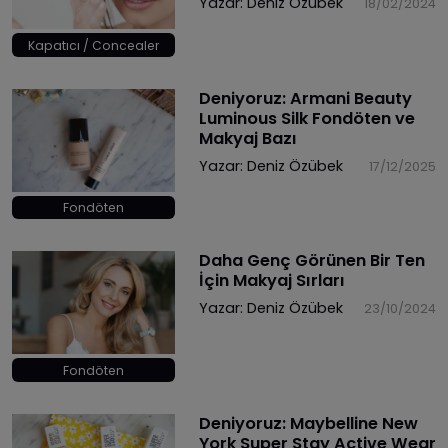
Yazar:
Deniz Özübek
18/02/2024
Kapatıcı / Concealer
Deniyoruz: Armani Beauty
Luminous Silk Fondöten ve
Makyaj Bazı
Yazar:
Deniz Özübek
17/12/2025
Fondöten
Daha Genç Görünen Bir Ten
İçin Makyaj Sırları
Yazar:
Deniz Özübek
23/10/2024
Fondöten
Deniyoruz: Maybelline New
York Super Stay Active Wear