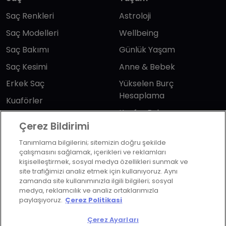
Saç Renkleri
Astroloji
Saç Modelleri
Wellbeing
Saç Bakımı
Günlük Yaşam
Saç Kesimi
Anne & Bebek
Erkek Saç
Yükselen Burç
Hesaplama
Kuaförler
Kuafor Bulma
Saç Trendleri
Çerez Bildirimi
Tanımlama bilgilerini; sitemizin doğru şekilde
Bizi takip edin
çalışmasını sağlamak, içerikleri ve reklamları
kişiselleştirmek, sosyal medya özellikleri sunmak ve
site trafiğimizi analiz etmek için kullanıyoruz. Aynı
zamanda site kullanımınızla ilgili bilgileri; sosyal
medya, reklamcılık ve analiz ortaklarımızla
paylaşıyoruz.
Çerez Politikasi
KVKK Politikası
Aydınlatma Metni
Çerez Ayarları
KVKK Başvuru Formu
Kullanım Şart ve Koşulları