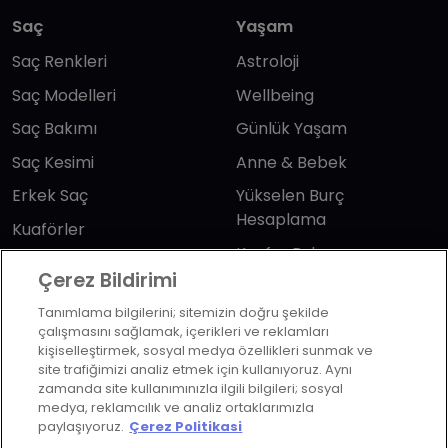
Saç
Yaşam
Saç Renkleri
Astroloji
Saç Modelleri
Wellbeing
Saç Bakımı
Günlük Yaşam
Saç Kesimi
Anne & Bebek
Erkek Saç
Yükselen Burç
Hesaplama
Kuaförler
Kuafor Bulma
Saç Trendleri
Çerez Bildirimi
Tanımlama bilgilerini; sitemizin doğru şekilde
Bizi takip edin
çalışmasını sağlamak, içerikleri ve reklamları
kişiselleştirmek, sosyal medya özellikleri sunmak ve
site trafiğimizi analiz etmek için kullanıyoruz. Aynı
zamanda site kullanımınızla ilgili bilgileri; sosyal
medya, reklamcılık ve analiz ortaklarımızla
paylaşıyoruz.
Çerez Politikasi
KVKK Politikası
Aydınlatma Metni