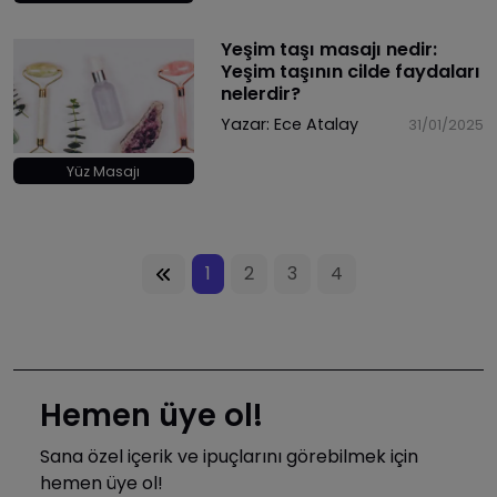
Yeşim taşı masajı nedir:
Yeşim taşının cilde faydaları
nelerdir?
Yazar:
Ece Atalay
31/01/2025
Yüz Masajı
1
2
3
4
Hemen üye ol!
Sana özel içerik ve ipuçlarını görebilmek için
hemen üye ol!