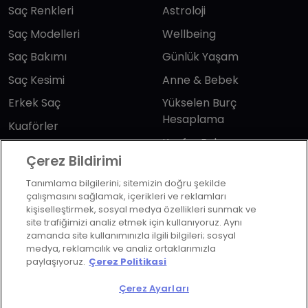
Saç Renkleri
Astroloji
Saç Modelleri
Wellbeing
Saç Bakımı
Günlük Yaşam
Saç Kesimi
Anne & Bebek
Erkek Saç
Yükselen Burç
Hesaplama
Kuaförler
Kuafor Bulma
Saç Trendleri
Çerez Bildirimi
Tanımlama bilgilerini; sitemizin doğru şekilde
Bizi takip edin
çalışmasını sağlamak, içerikleri ve reklamları
kişiselleştirmek, sosyal medya özellikleri sunmak ve
site trafiğimizi analiz etmek için kullanıyoruz. Aynı
zamanda site kullanımınızla ilgili bilgileri; sosyal
medya, reklamcılık ve analiz ortaklarımızla
paylaşıyoruz.
Çerez Politikasi
KVKK Politikası
Aydınlatma Metni
Çerez Ayarları
KVKK Başvuru Formu
Kullanım Şart ve Koşulları