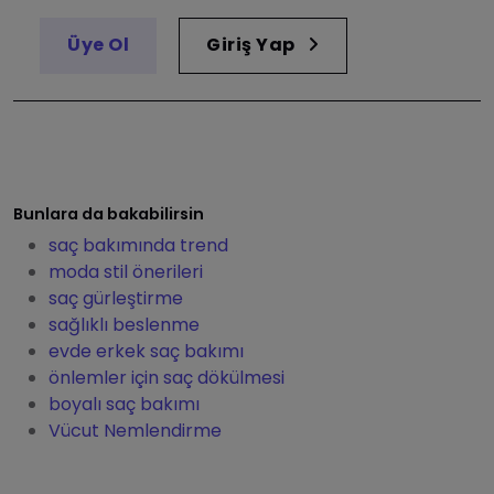
Üye Ol
Giriş Yap
Bunlara da bakabilirsin
saç bakımında trend
moda stil önerileri
saç gürleştirme
sağlıklı beslenme
evde erkek saç bakımı
önlemler için saç dökülmesi
boyalı saç bakımı
Vücut Nemlendirme