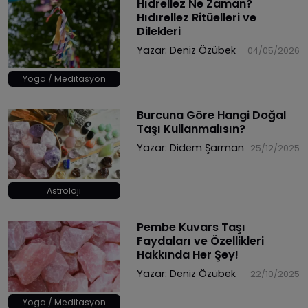
Hıdrellez Ne Zaman?
Hıdırellez Ritüelleri ve
Dilekleri
Yazar:
Deniz Özübek
04/05/2026
Yoga / Meditasyon
Burcuna Göre Hangi Doğal
Taşı Kullanmalısın?
Yazar:
Didem Şarman
25/12/2025
Astroloji
Pembe Kuvars Taşı
Faydaları ve Özellikleri
Hakkında Her Şey!
Yazar:
Deniz Özübek
22/10/2025
Yoga / Meditasyon