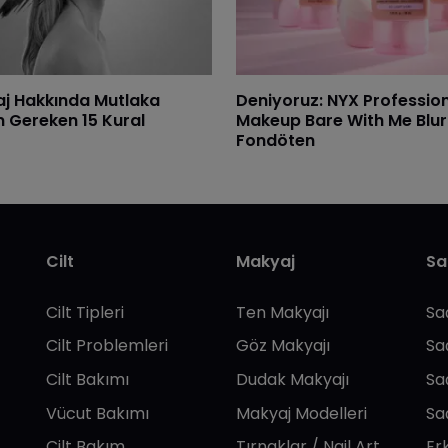
j Hakkında Mutlaka
Deniyoruz: NYX Professio
n Gereken 15 Kural
Makeup Bare With Me Blur
Fondöten
Cilt
Makyaj
Sa
Cilt Tipleri
Ten Makyajı
Sa
Cilt Problemleri
Göz Makyajı
Sa
Cilt Bakımı
Dudak Makyajı
Sa
Vücut Bakımı
Makyaj Modelleri
Sa
Cilt Bakım
Tırnaklar / Nail Art
Er