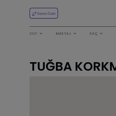
Sana Özel
CILT
MAKYAJ
SAÇ
TUĞBA KORK