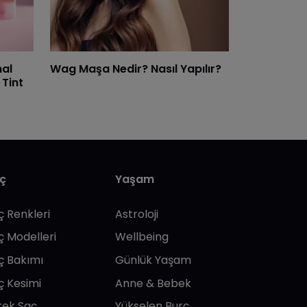
nal
Wag Maşa Nedir? Nasıl Yapılır?
 Tint
ç
Yaşam
ç Renkleri
Astroloji
ç Modelleri
Wellbeing
ç Bakımı
Günlük Yaşam
ç Kesimi
Anne & Bebek
kek Saç
Yükselen Burç