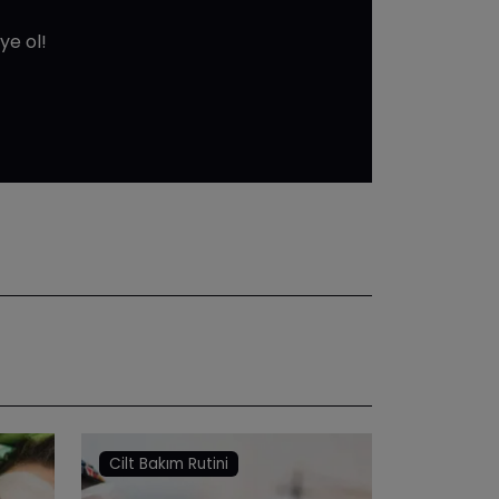
ye ol!
Cilt Bakım Rutini