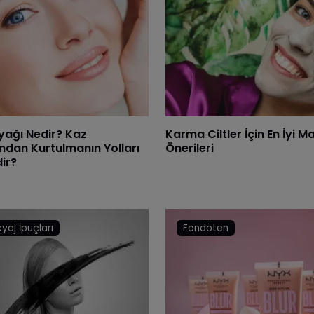
yağı Nedir? Kaz
Karma Ciltler İçin En İyi M
ndan Kurtulmanın Yolları
Önerileri
ir?
yaj İpuçları
Fondöten