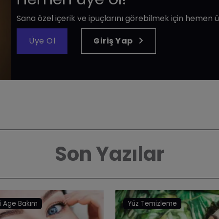
Sana özel içerik ve ipuçlarını görebilmek için hemen ü
Üye Ol
Giriş Yap
Son Yazılar
i Age Bakım
Yüz Temizleme