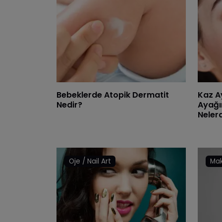
Bebeklerde Atopik Dermatit
Kaz A
Nedir?
Ayağı
Nelerd
Oje / Nail Art
Mak