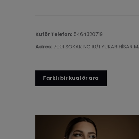
Kuför Telefon:
5464320719
Adres:
7001 SOKAK NO.10/1 YUKARIHİSAR M
Farklı bir kuaför ara