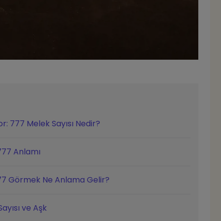
r: 777 Melek Sayısı Nedir?
 777 Anlamı
777 Görmek Ne Anlama Gelir?
Sayısı ve Aşk