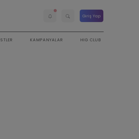
Giriş Yap
ESTLER
KAMPANYALAR
HIG CLUB