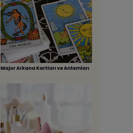
Major Arkana Kartları ve Anlamları