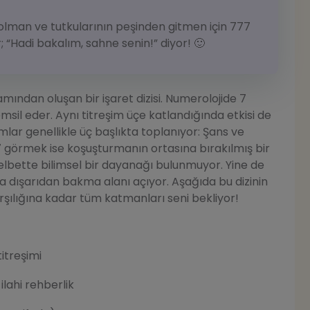
 olman ve tutkularının peşinden gitmen için 777
r; “Hadi bakalım, sahne senin!” diyor! 🙂
mından oluşan bir işaret dizisi. Numerolojide 7
emsil eder. Aynı titreşim üçe katlandığında etkisi de
mlar genellikle üç başlıkta toplanıyor: Şans ve
77 görmek ise koşuşturmanın ortasına bırakılmış bir
 elbette bilimsel bir dayanağı bulunmuyor. Yine de
na dışarıdan bakma alanı açıyor. Aşağıda bu dizinin
rşılığına kadar tüm katmanları seni bekliyor!
itreşimi
 ilahi rehberlik