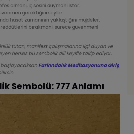
s almanı, iç sesini duymanı ister.
üvenmen gerektiğini söyler.
nda hasat zamanının yaklaştığını müjdeler.
ereddütlerini bırakmanı, sürece güvenmeni
lük tutan, manifest çalışmalarına ilgi duyan ve
yen herkes bu sembolik dili keyifle takip ediyor.
 başlayacaksan
Farkındalık Meditasyonuna Giriş
lirsin.
lik Sembolü: 777 Anlamı