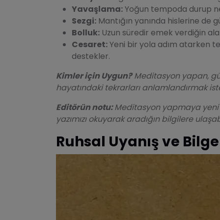
Yavaşlama:
Yoğun tempoda durup nefe
Sezgi:
Mantığın yanında hislerine de g
Bolluk:
Uzun süredir emek verdiğin ala
Cesaret:
Yeni bir yola adım atarken t
destekler.
Kimler için Uygun?
Meditasyon yapan, gün
hayatındaki tekrarları anlamlandırmak iste
Editörün notu:
Meditasyon yapmaya yeni
yazımızı okuyarak aradığın bilgilere ulaşabi
Ruhsal Uyanış ve Bilge