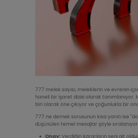
777 melek sayısı, meleklerin ve evrenin içs
haneli bir işaret dizisi olarak tanımlanıyor
biri olarak öne çıkıyor ve çoğunlukla bir o
777 ne demek sorusunun kısa yanıtı ise "doğ
düşünülen temel mesajlar şöyle sıralanıyor
Onay:
Verdiğin kararların seni ait olduğ