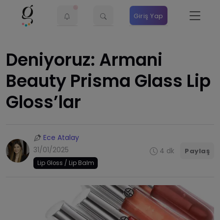
Giriş Yap
Deniyoruz: Armani
Beauty Prisma Glass Lip
Gloss’lar
Ece Atalay
31/01/2025
4 dk
Paylaş
Lip Gloss / Lip Balm