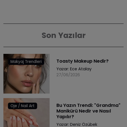
Son Yazılar
Toasty Makeup Nedir?
Makyaj Trendleri
Yazar:
Ece Atalay
27/06/2026
Bu Yazın Trendi: "Grandma"
Oje / Nail Art
Manikürü Nedir ve Nasıl
Yapılır?
Yazar:
Deniz Özübek