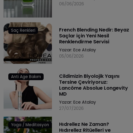
06/06/2026
French Blending Nedir: Beyaz
Saç Renkleri
Saçlar için Yeni Nesil
Renklendirme Servisi
Yazar:
Ece Atalay
05/06/2026
Cildimizin Biyolojik Yaşını
Anti Age Bakım
Tersine Çeviriyoruz:
Lancôme Absolue Longevity
MD
Yazar:
Ece Atalay
27/07/2026
Hıdrellez Ne Zaman?
Yoga / Meditasyon
Hıdırellez Ritüelleri ve