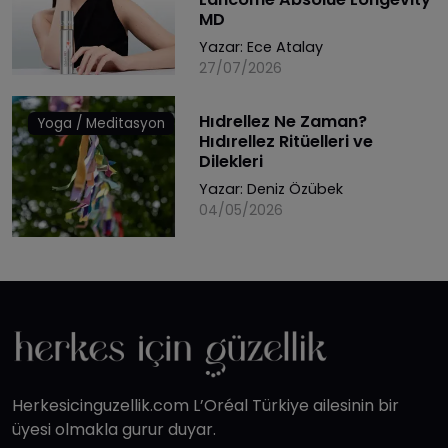
MD
Yazar:
Ece Atalay
27/07/2026
Hıdrellez Ne Zaman?
Yoga / Meditasyon
Hıdırellez Ritüelleri ve
Dilekleri
Yazar:
Deniz Özübek
04/05/2026
Herkesicinguzellik.com L’Oréal Türkiye ailesinin bir
üyesi olmakla gurur duyar.