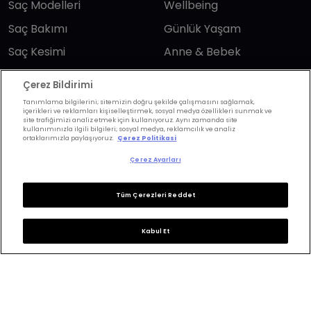
Saç Modelleri
Wellbeing
Saç Bakımı
Günlük Yaşam
Saç Kesimi
Anne & Bebek
Erkek Saç
Yükselen Burç
Çerez Bildirimi
Hesaplama
Kuaförler
Tanımlama bilgilerini; sitemizin doğru şekilde çalışmasını sağlamak,
içerikleri ve reklamları kişiselleştirmek, sosyal medya özellikleri sunmak ve
Kuafor Bulma
Saç Trendleri
site trafiğimizi analiz etmek için kullanıyoruz. Aynı zamanda site
kullanımınızla ilgili bilgileri; sosyal medya, reklamcılık ve analiz
ortaklarımızla paylaşıyoruz.
Çerez Politikasi
Bizi takip edin
Çerez Ayarları
Tüm Çerezleri Reddet
Kabul Et
KVKK Politikası
Aydınlatma Metni
KVKK Başvuru Formu
Kullanım Şart ve Koşulları
Çerez Politikası
Çerez Ayarları