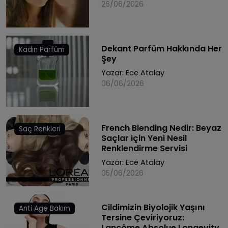
26/06/2026
Dekant Parfüm Hakkında Her
Kadın Parfüm
Şey
Yazar:
Ece Atalay
06/06/2026
French Blending Nedir: Beyaz
Saç Renkleri
Saçlar için Yeni Nesil
Renklendirme Servisi
Yazar:
Ece Atalay
05/06/2026
Cildimizin Biyolojik Yaşını
Anti Age Bakım
Tersine Çeviriyoruz:
Lancôme Absolue Longevity