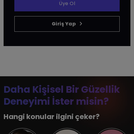
Üye Ol
Giriş Yap
Daha Kişisel Bir Güzellik
Deneyimi İster misin?
Hangi konular ilgini çeker?