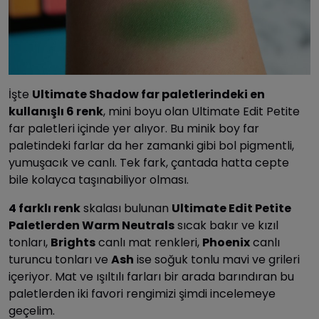
İşte
Ultimate Shadow far paletlerindeki en
kullanışlı 6 renk
, mini boyu olan Ultimate Edit Petite
far paletleri içinde yer alıyor. Bu minik boy far
paletindeki farlar da her zamanki gibi bol pigmentli,
yumuşacık ve canlı. Tek fark, çantada hatta cepte
bile kolayca taşınabiliyor olması.
4 farklı renk
skalası bulunan
Ultimate Edit Petite
Paletlerden Warm Neutrals
sıcak bakır ve kızıl
tonları,
Brights
canlı mat renkleri,
Phoenix
canlı
turuncu tonları ve
Ash
ise soğuk tonlu mavi ve grileri
içeriyor. Mat ve ışıltılı farları bir arada barındıran bu
paletlerden iki favori rengimizi şimdi incelemeye
geçelim.