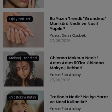
Bu Yazın Trendi: "Grandma"
Oje / Nail Art
Manikürü Nedir ve Nasıl
Yapılır?
Yazar:
Deniz Özübek
27/06/2026
Chicana Makeup Nedir?
Makyaj Trendleri
Adım Adım 90'lar Chicana
Makyajı Rehberi
Yazar:
Ece Atalay
27/06/2026
Tretinoin Nedir? Ne İşe Yarar
Cilt Bakım Rutini
ve Nasıl Kullanılır?
Yazar:
Ece Atalay