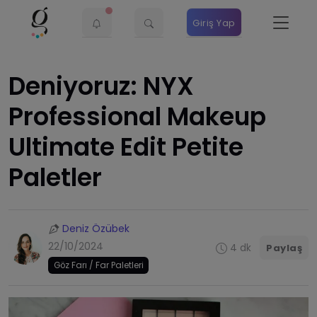
Giriş Yap
Deniyoruz: NYX
Professional Makeup
Ultimate Edit Petite
Paletler
Deniz Özübek
22/10/2024
4 dk
Paylaş
Göz Farı / Far Paletleri