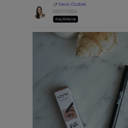
Deniz Özübek
03/07/2024
Kaş Makyajı