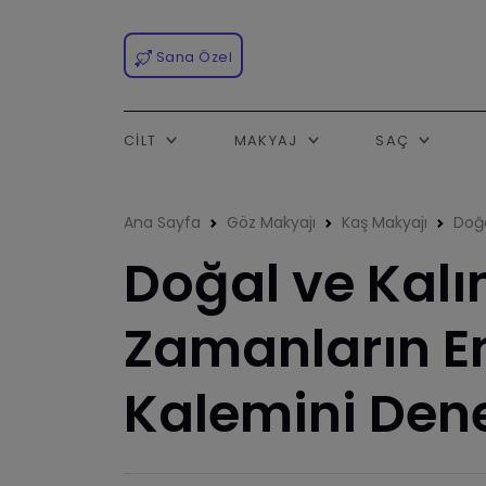
Sana Özel
CILT
MAKYAJ
SAÇ
Ana Sayfa
Göz Makyajı
Kaş Makyajı
Doğa
Doğal ve Kalı
Zamanların En
Kalemini Den