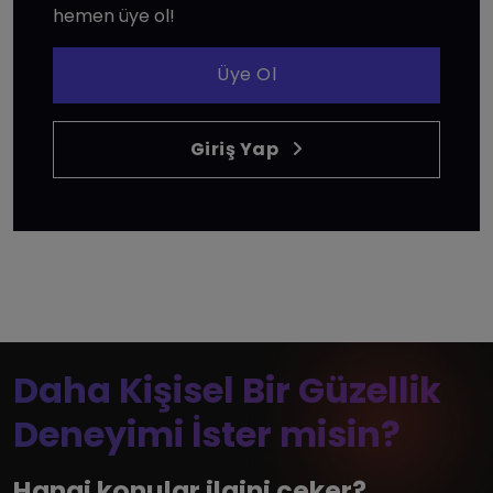
hemen üye ol!
Üye Ol
Giriş Yap
Daha Kişisel Bir Güzellik
Deneyimi İster misin?
Hangi konular ilgini çeker?