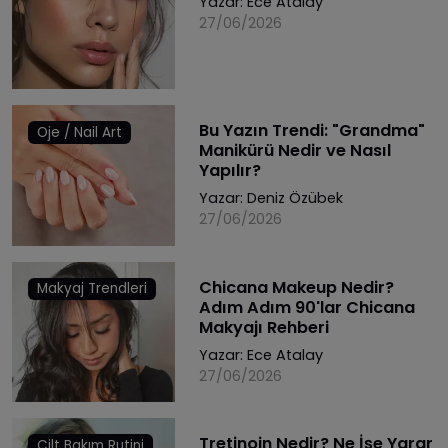
Yazar:
Ece Atalay
27/06/2026
Bu Yazın Trendi: "Grandma"
Oje / Nail Art
Manikürü Nedir ve Nasıl
Yapılır?
Yazar:
Deniz Özübek
27/06/2026
Chicana Makeup Nedir?
Makyaj Trendleri
Adım Adım 90'lar Chicana
Makyajı Rehberi
Yazar:
Ece Atalay
27/06/2026
Tretinoin Nedir? Ne İşe Yarar
Cilt Bakım Rutini