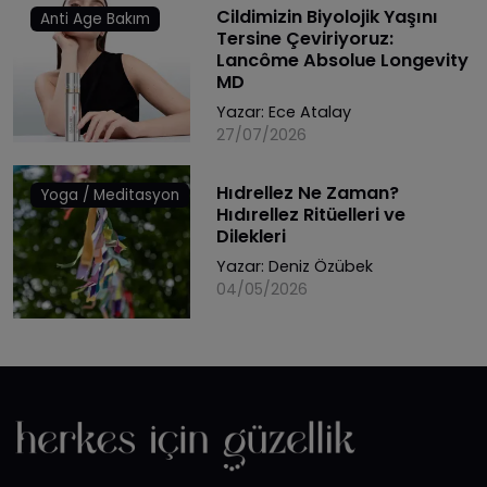
Cildimizin Biyolojik Yaşını
Anti Age Bakım
Tersine Çeviriyoruz:
Lancôme Absolue Longevity
MD
Yazar:
Ece Atalay
27/07/2026
Hıdrellez Ne Zaman?
Yoga / Meditasyon
Hıdırellez Ritüelleri ve
Dilekleri
Yazar:
Deniz Özübek
04/05/2026