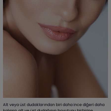
Alt veya üst dudaklarından biri daha ince diğeri daha
kalınsa, alt ve üst dudağının boyutunu birbirine