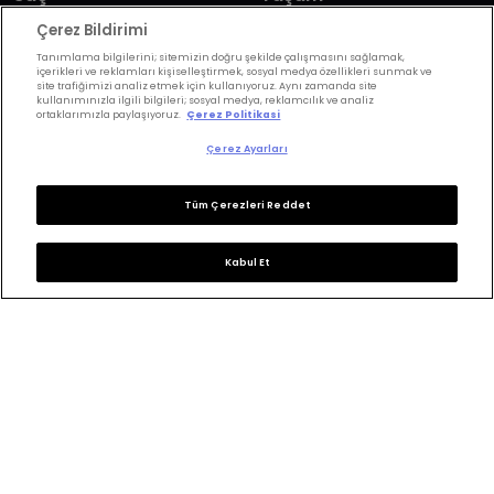
Çerez Bildirimi
Saç Renkleri
Astroloji
Tanımlama bilgilerini; sitemizin doğru şekilde çalışmasını sağlamak,
Saç Modelleri
Wellbeing
içerikleri ve reklamları kişiselleştirmek, sosyal medya özellikleri sunmak ve
site trafiğimizi analiz etmek için kullanıyoruz. Aynı zamanda site
kullanımınızla ilgili bilgileri; sosyal medya, reklamcılık ve analiz
Saç Bakımı
Günlük Yaşam
ortaklarımızla paylaşıyoruz.
Çerez Politikasi
Saç Kesimi
Anne & Bebek
Çerez Ayarları
Erkek Saç
Yükselen Burç
Hesaplama
Tüm Çerezleri Reddet
Kuaförler
Kuafor Bulma
Saç Trendleri
Kabul Et
Bizi takip edin
KVKK Politikası
Aydınlatma Metni
KVKK Başvuru Formu
Kullanım Şart ve Koşulları