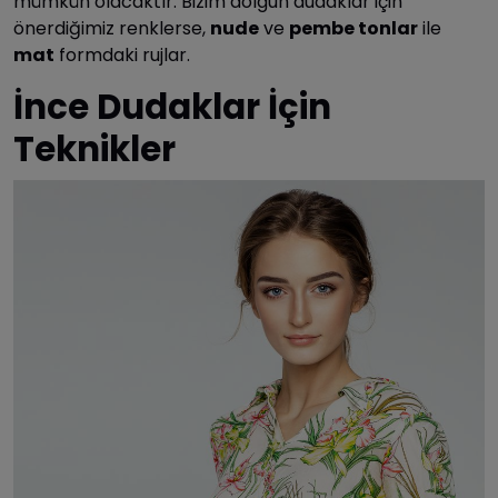
mümkün olacaktır. Bizim dolgun dudaklar için
önerdiğimiz renklerse,
nude
ve
pembe tonlar
ile
mat
formdaki rujlar.
İnce Dudaklar İçin
Teknikler