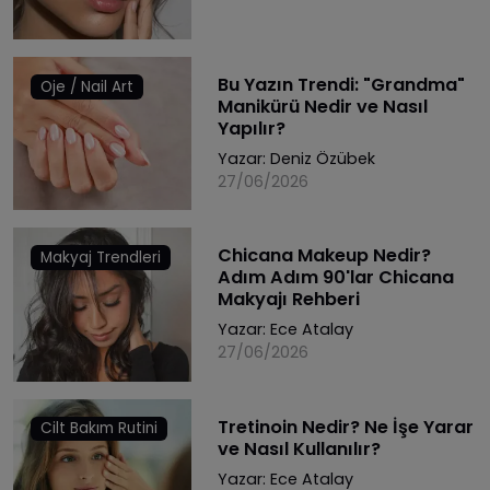
Bu Yazın Trendi: "Grandma"
Oje / Nail Art
Manikürü Nedir ve Nasıl
Yapılır?
Yazar:
Deniz Özübek
27/06/2026
Chicana Makeup Nedir?
Makyaj Trendleri
Adım Adım 90'lar Chicana
Makyajı Rehberi
Yazar:
Ece Atalay
27/06/2026
Tretinoin Nedir? Ne İşe Yarar
Cilt Bakım Rutini
ve Nasıl Kullanılır?
Yazar:
Ece Atalay