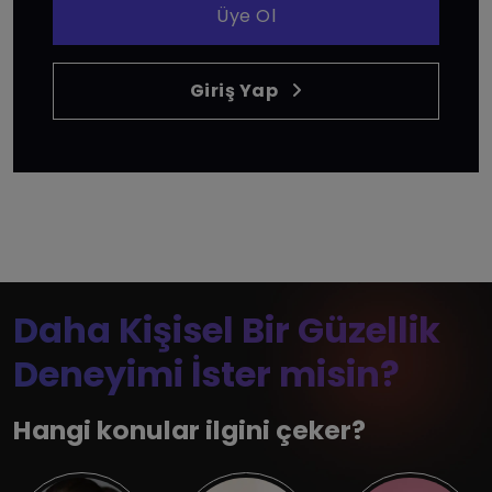
Üye Ol
Giriş Yap
Daha Kişisel Bir Güzellik
Deneyimi İster misin?
Hangi konular ilgini çeker?