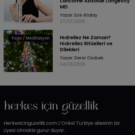
Lancôme Absolue Longevity
MD
Yazar:
Ece Atalay
27/07/2026
Hıdrellez Ne Zaman?
Yoga / Meditasyon
Hıdırellez Ritüelleri ve
Dilekleri
Yazar:
Deniz Özübek
04/05/2026
Herkesicinguzellik.com L’Oréal Türkiye ailesinin bir
üyesi olmakla gurur duyar.