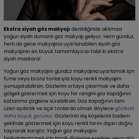
Ekstra siyah göz makyajı
denildiğinde aklımıza
yoğun siyah dumanlı göz makyajı geliyor. Hem gündüz,
hem de gece makyajına uyarlanabilen siyah göz
makyajının en büyük tamamlayıcısı tabii ki ekstra
siyah maskara!
Yoğun göz makyajını gündüz makyajına uyarlamak için
füme veya bronz tonlarıyla koyu renkli makyajını
yumuşatabilirsin. Gözlerini ortaya çıkarmak ve daha
gölgeli göstermek için koyu far rengini göz kapağının
katlanma çizgisine sürebilirsin. Göz kapağının tam
üzeri aydınlık ve açık tonlarda olmalı. Böylece
gözlerin
daha büyük görünür.
Gözlerinin dış köşelerini badem
şeklinde göstermek için koyu renkli farını dışarı doğru
taşırarak karıştır. Yoğun göz makyajını
belirginleştirmek için kirpik diplerine eyeliner veya göz