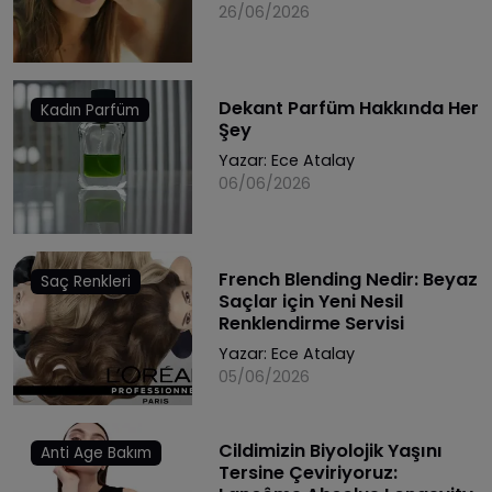
26/06/2026
Dekant Parfüm Hakkında Her
Kadın Parfüm
Şey
Yazar:
Ece Atalay
06/06/2026
French Blending Nedir: Beyaz
Saç Renkleri
Saçlar için Yeni Nesil
Renklendirme Servisi
Yazar:
Ece Atalay
05/06/2026
Cildimizin Biyolojik Yaşını
Anti Age Bakım
Tersine Çeviriyoruz: