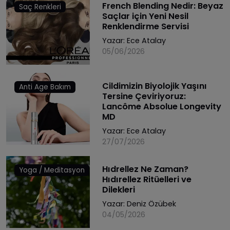
French Blending Nedir: Beyaz
Saç Renkleri
Saçlar için Yeni Nesil
Renklendirme Servisi
Yazar:
Ece Atalay
05/06/2026
Cildimizin Biyolojik Yaşını
Anti Age Bakım
Tersine Çeviriyoruz:
Lancôme Absolue Longevity
MD
Yazar:
Ece Atalay
27/07/2026
Hıdrellez Ne Zaman?
Yoga / Meditasyon
Hıdırellez Ritüelleri ve
Dilekleri
Yazar:
Deniz Özübek
04/05/2026