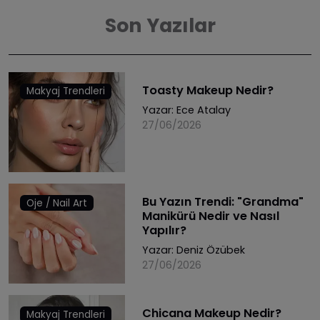
Son Yazılar
Toasty Makeup Nedir?
Makyaj Trendleri
Yazar:
Ece Atalay
27/06/2026
Bu Yazın Trendi: "Grandma"
Oje / Nail Art
Manikürü Nedir ve Nasıl
Yapılır?
Yazar:
Deniz Özübek
27/06/2026
Chicana Makeup Nedir?
Makyaj Trendleri