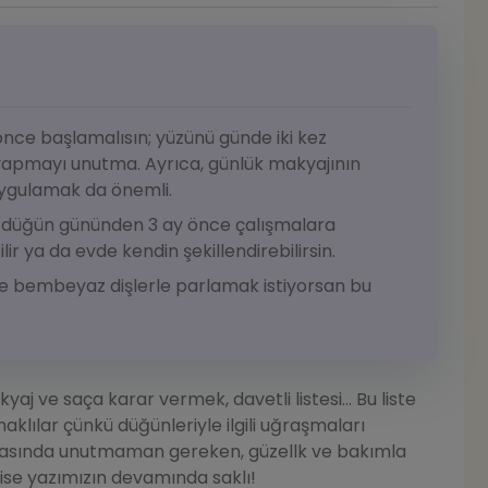
nce başlamalısın; yüzünü günde iki kez
 yapmayı unutma. Ayrıca, günlük makyajının
uygulamak da önemli.
in düğün gününden 3 ay önce çalışmalara
ir ya da evde kendin şekillendirebilirsin.
 bembeyaz dişlerle parlamak istiyorsan bu
aj ve saça karar vermek, davetli listesi... Bu liste
aklılar çünkü düğünleriyle ilgili uğraşmaları
 arasında unutmaman gereken, güzellk ve bakımla
 ise yazımızın devamında saklı!