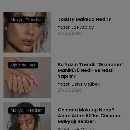
Toasty Makeup Nedir?
Makyaj Trendleri
Yazar:
Ece Atalay
27/06/2026
Bu Yazın Trendi: "Grandma"
Oje / Nail Art
Manikürü Nedir ve Nasıl
Yapılır?
Yazar:
Deniz Özübek
27/06/2026
Chicana Makeup Nedir?
Makyaj Trendleri
Adım Adım 90'lar Chicana
Makyajı Rehberi
Yazar:
Ece Atalay