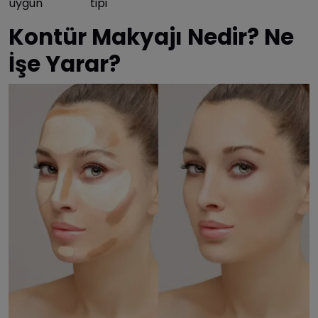
uygun
tipi
Kontür Makyajı Nedir? Ne
İşe Yarar?