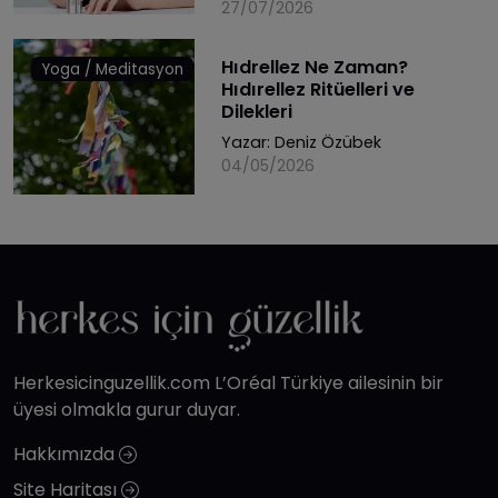
27/07/2026
Hıdrellez Ne Zaman?
Yoga / Meditasyon
Hıdırellez Ritüelleri ve
Dilekleri
Yazar:
Deniz Özübek
04/05/2026
Herkesicinguzellik.com L’Oréal Türkiye ailesinin bir
üyesi olmakla gurur duyar.
Hakkımızda
Site Haritası