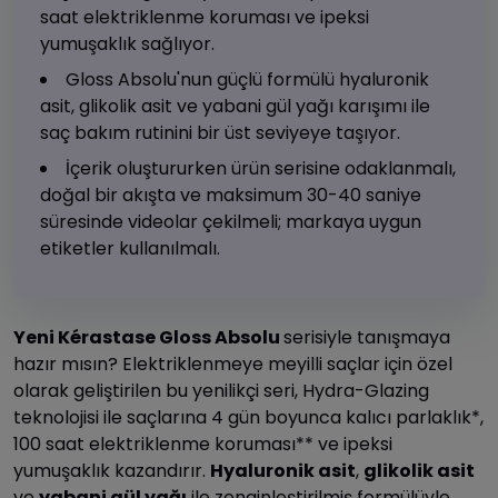
saat elektriklenme koruması ve ipeksi
yumuşaklık sağlıyor.
Gloss Absolu'nun güçlü formülü hyaluronik
asit, glikolik asit ve yabani gül yağı karışımı ile
saç bakım rutinini bir üst seviyeye taşıyor.
İçerik oluştururken ürün serisine odaklanmalı,
doğal bir akışta ve maksimum 30-40 saniye
süresinde videolar çekilmeli; markaya uygun
etiketler kullanılmalı.
Yeni Kérastase Gloss Absolu
serisiyle tanışmaya
hazır mısın? Elektriklenmeye meyilli saçlar için özel
olarak geliştirilen bu yenilikçi seri, Hydra-Glazing
teknolojisi ile saçlarına 4 gün boyunca kalıcı parlaklık*,
100 saat elektriklenme koruması** ve ipeksi
yumuşaklık kazandırır.
Hyaluronik asit
,
glikolik asit
ve
yabani gül yağı
ile zenginleştirilmiş formülüyle