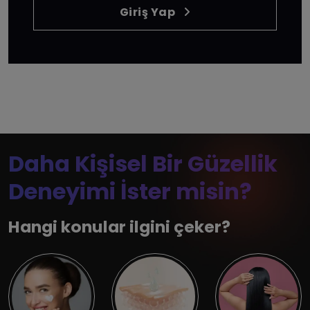
Giriş Yap
Daha Kişisel Bir Güzellik
Deneyimi İster misin?
Hangi konular ilgini çeker?