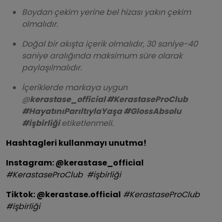
Boydan çekim yerine bel hizası yakın çekim
olmalıdır.
Doğal bir akışta içerik olmalıdır, 30 saniye-40
saniye aralığında maksimum süre olarak
paylaşılmalıdır.
İçeriklerde markaya uygun
@
kerastase_official #KerastaseProClub
#HayatınıParıltıylaYaşa #GlossAbsolu
#işbirliği
etiketlenmeli.
Hashtagleri kullanmayı unutma!
Instagram:
@kerastase_official
#KerastaseProClub #işbirliği
Tiktok:
@kerastase.official
#KerastaseProClub
#işbirliği