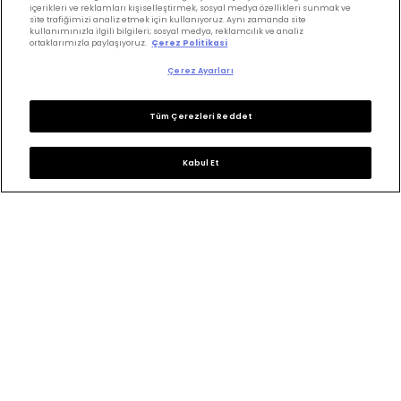
Saç Kesimi
Anne & Bebek
içerikleri ve reklamları kişiselleştirmek, sosyal medya özellikleri sunmak ve
site trafiğimizi analiz etmek için kullanıyoruz. Aynı zamanda site
kullanımınızla ilgili bilgileri; sosyal medya, reklamcılık ve analiz
Erkek Saç
Yükselen Burç
ortaklarımızla paylaşıyoruz.
Çerez Politikasi
Hesaplama
Kuaförler
Çerez Ayarları
Kuafor Bulma
Saç Trendleri
Tüm Çerezleri Reddet
Bizi takip edin
Kabul Et
KVKK Politikası
Aydınlatma Metni
KVKK Başvuru Formu
Kullanım Şart ve Koşulları
Çerez Politikası
Çerez Ayarları
Copyrights ©2026 Herkes İçin Güzellik. Design &
Technology
Wonder
&
M-Suite
.