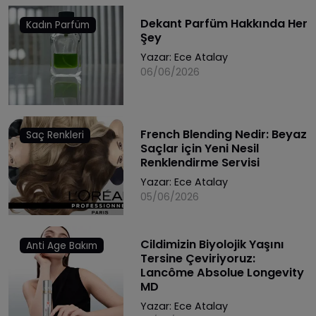
Dekant Parfüm Hakkında Her
Kadın Parfüm
Şey
Yazar:
Ece Atalay
06/06/2026
French Blending Nedir: Beyaz
Saç Renkleri
Saçlar için Yeni Nesil
Renklendirme Servisi
Yazar:
Ece Atalay
05/06/2026
Cildimizin Biyolojik Yaşını
Anti Age Bakım
Tersine Çeviriyoruz:
Lancôme Absolue Longevity
MD
Yazar:
Ece Atalay