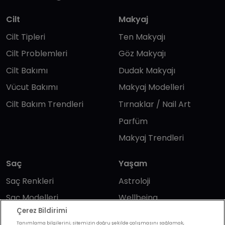
Cilt
Makyaj
Cilt Tipleri
Ten Makyajı
Cilt Problemleri
Göz Makyajı
Cilt Bakımı
Dudak Makyajı
Vücut Bakımı
Makyaj Modelleri
Cilt Bakım Trendleri
Tırnaklar / Nail Art
Parfüm
Makyaj Trendleri
Saç
Yaşam
Saç Renkleri
Astroloji
Saç Modelleri
Wellbeing
Çerez Bildirimi
Saç Bakımı
Günlük Yaşam
Tanımlama bilgilerini; sitemizin doğru şekilde çalışmasını sağlamak,