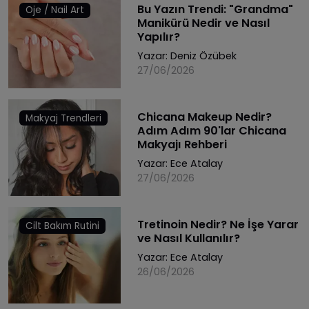
Bu Yazın Trendi: "Grandma"
Oje / Nail Art
Manikürü Nedir ve Nasıl
Yapılır?
Yazar:
Deniz Özübek
27/06/2026
Chicana Makeup Nedir?
Makyaj Trendleri
Adım Adım 90'lar Chicana
Makyajı Rehberi
Yazar:
Ece Atalay
27/06/2026
Tretinoin Nedir? Ne İşe Yarar
Cilt Bakım Rutini
ve Nasıl Kullanılır?
Yazar:
Ece Atalay
26/06/2026