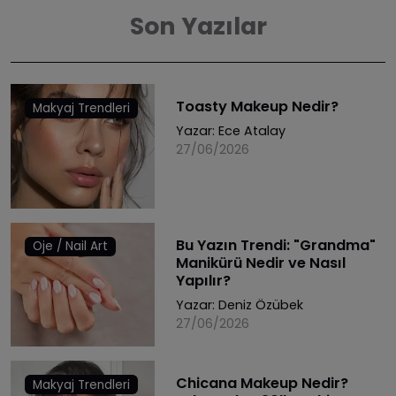
Son Yazılar
Toasty Makeup Nedir?
Makyaj Trendleri
Yazar:
Ece Atalay
27/06/2026
Bu Yazın Trendi: "Grandma"
Oje / Nail Art
Manikürü Nedir ve Nasıl
Yapılır?
Yazar:
Deniz Özübek
27/06/2026
Chicana Makeup Nedir?
Makyaj Trendleri