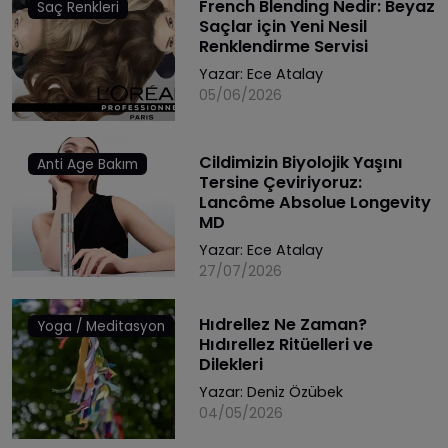
French Blending Nedir: Beyaz
Saç Renkleri
Saçlar için Yeni Nesil
Renklendirme Servisi
Yazar:
Ece Atalay
05/06/2026
Cildimizin Biyolojik Yaşını
Anti Age Bakım
Tersine Çeviriyoruz:
Lancôme Absolue Longevity
MD
Yazar:
Ece Atalay
27/07/2026
Hıdrellez Ne Zaman?
Yoga / Meditasyon
Hıdırellez Ritüelleri ve
Dilekleri
Yazar:
Deniz Özübek
04/05/2026