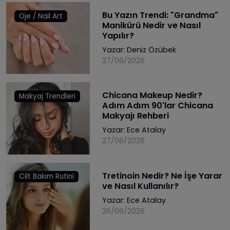
Bu Yazın Trendi: "Grandma"
Oje / Nail Art
Manikürü Nedir ve Nasıl
Yapılır?
Yazar:
Deniz Özübek
27/06/2026
Chicana Makeup Nedir?
Makyaj Trendleri
Adım Adım 90'lar Chicana
Makyajı Rehberi
Yazar:
Ece Atalay
27/06/2026
Tretinoin Nedir? Ne İşe Yarar
Cilt Bakım Rutini
ve Nasıl Kullanılır?
Yazar:
Ece Atalay
26/06/2026