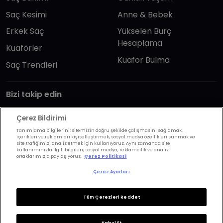
Saç Kesimi
Anne & Bebek
Erkek Saç
Yükselen Burç
Hesaplama
Kuaförler
Kuafor Bulma
Saç Trendleri
Bizi takip edin
Çerez Bildirimi
Tanımlama bilgilerini; sitemizin doğru şekilde çalışmasını sağlamak,
içerikleri ve reklamları kişiselleştirmek, sosyal medya özellikleri sunmak ve
site trafiğimizi analiz etmek için kullanıyoruz. Aynı zamanda site
kullanımınızla ilgili bilgileri; sosyal medya, reklamcılık ve analiz
KVKK Politikası
Aydınlatma Metni
ortaklarımızla paylaşıyoruz.
Çerez Politikasi
KVKK Başvuru Formu
Kullanım Şart ve Koşulları
Çerez Ayarları
Çerez Politikası
Çerez Ayarları
Tüm Çerezleri Reddet
Copyrights ©2026 Herkes İçin Güzellik. Design &