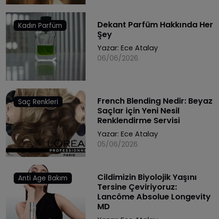
Dekant Parfüm Hakkında Her
Kadın Parfüm
Şey
Yazar:
Ece Atalay
06/06/2026
French Blending Nedir: Beyaz
Saç Renkleri
Saçlar için Yeni Nesil
Renklendirme Servisi
Yazar:
Ece Atalay
05/06/2026
Cildimizin Biyolojik Yaşını
Anti Age Bakım
Tersine Çeviriyoruz:
Lancôme Absolue Longevity
MD