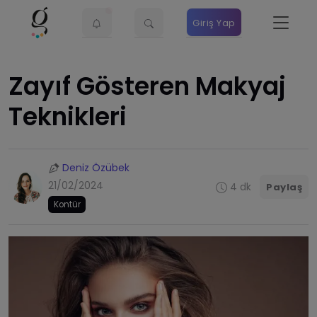
Giriş Yap
Zayıf Gösteren Makyaj
Teknikleri
Deniz Özübek
21/02/2024
4 dk
Paylaş
Kontür