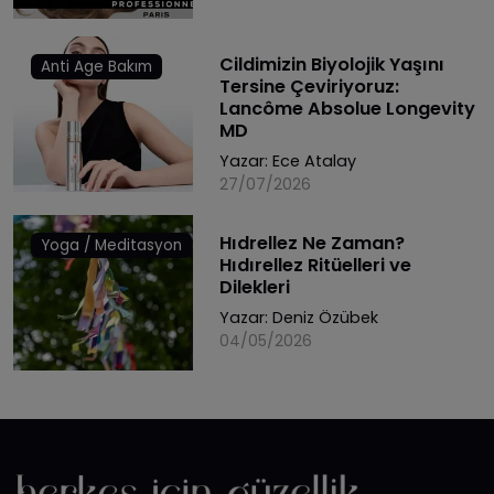
Cildimizin Biyolojik Yaşını
Anti Age Bakım
Tersine Çeviriyoruz:
Lancôme Absolue Longevity
MD
Yazar:
Ece Atalay
27/07/2026
Hıdrellez Ne Zaman?
Yoga / Meditasyon
Hıdırellez Ritüelleri ve
Dilekleri
Yazar:
Deniz Özübek
04/05/2026