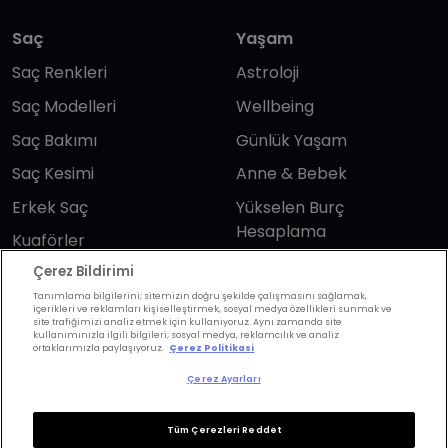
Saç
Yaşam
Saç Renkleri
Astroloji
Saç Modelleri
Wellbeing
Saç Bakımı
Günlük Yaşam
Saç Kesimi
Anne & Bebek
Erkek Saç
Yükselen Burç
Hesaplama
Kuaförler
Kuafor Bulma
Çerez Bildirimi
Saç Trendleri
Tanımlama bilgilerini; sitemizin doğru şekilde çalışmasını sağlamak,
içerikleri ve reklamları kişiselleştirmek, sosyal medya özellikleri sunmak ve
site trafiğimizi analiz etmek için kullanıyoruz. Aynı zamanda site
Bizi takip edin
kullanımınızla ilgili bilgileri; sosyal medya, reklamcılık ve analiz
ortaklarımızla paylaşıyoruz.
Çerez Politikasi
Çerez Ayarları
Tüm Çerezleri Reddet