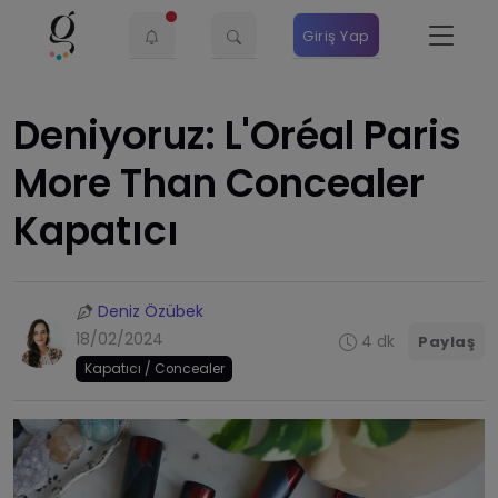
Giriş Yap
Deniyoruz: L'Oréal Paris
More Than Concealer
Kapatıcı
Deniz Özübek
18/02/2024
4 dk
Paylaş
Kapatıcı / Concealer