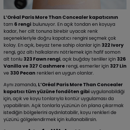
L’Oréal Paris More Than Concealer kapatıcının
tam
6 rengi
bulunuyor. En açık tondan en koyuya
kadar, her cilt tonuna birebir uyacak renk
seçenekleriyle doğru kapatıcı rengini seçmek çok
kolay. En açık, beyaz tene sahip olanlar için
322 Ivory
rengi, göz altı halkalarını nötrlemek için hafif somon
alt tonlu
323 Fawn rengi
, açık buğday tenliler için
326
Vanilla ve
327 Cashmere
rengi, esmerler için
327 Lin
ve
330 Pecan
renkleri en uygun olanlar.
Aynı zamanda,
L’Oréal Paris More Than Concealer
kapatıcı tüm yüzüne fondöten gibi
uygulanabildiği
için, açık ve koyu tonlarıyla kontür uygulaması da
yapabilirsin. Açık tonlarla yüzünün ön plana çıkarmak
istediğin bölgelerini aydınlatabilir, koyu renkleri de
yüzünü gölgelendirmek için kullanabilirsin.