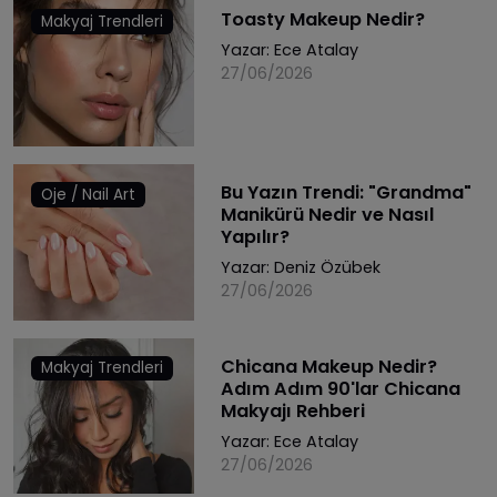
Toasty Makeup Nedir?
Makyaj Trendleri
Yazar:
Ece Atalay
27/06/2026
Bu Yazın Trendi: "Grandma"
Oje / Nail Art
Manikürü Nedir ve Nasıl
Yapılır?
Yazar:
Deniz Özübek
27/06/2026
Chicana Makeup Nedir?
Makyaj Trendleri
Adım Adım 90'lar Chicana
Makyajı Rehberi
Yazar:
Ece Atalay
27/06/2026