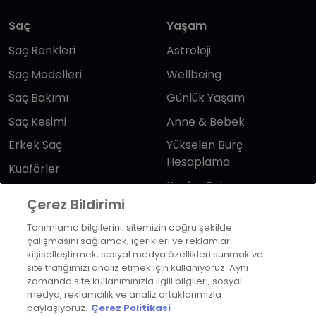
Saç
Yaşam
Saç Renkleri
Astroloji
Saç Modelleri
Wellbeing
Saç Bakımı
Günlük Yaşam
Saç Kesimi
Anne & Bebek
Erkek Saç
Yükselen Burç
Hesaplama
Kuaförler
Kuafor Bulma
Saç Trendleri
Çerez Bildirimi
Tanımlama bilgilerini; sitemizin doğru şekilde
Bizi takip edin
çalışmasını sağlamak, içerikleri ve reklamları
kişiselleştirmek, sosyal medya özellikleri sunmak ve
site trafiğimizi analiz etmek için kullanıyoruz. Aynı
zamanda site kullanımınızla ilgili bilgileri; sosyal
medya, reklamcılık ve analiz ortaklarımızla
paylaşıyoruz.
Çerez Politikasi