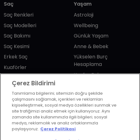
Saç
Yaşam
Saç Renkleri
Astroloji
Saç Modelleri
Wellbeing
Saç Bakımı
Günlük Yaşam
Saç Kesimi
Anne & Bebek
Erkek Saç
Yükselen Burç
Hesaplama
Kuaförler
Kuafor Bulma
Saç Trendleri
Çerez Bildirimi
Tanımlama bilgilerini; sitemizin doğru şekilde
Bizi takip edin
çalışmasını sağlamak, içerikleri ve reklamları
kişiselleştirmek, sosyal medya özellikleri sunmak ve
site trafiğimizi analiz etmek için kullanıyoruz. Aynı
zamanda site kullanımınızla ilgili bilgileri; sosyal
medya, reklamcılık ve analiz ortaklarımızla
paylaşıyoruz.
Çerez Politikasi
KVKK Politikası
Aydınlatma Metni