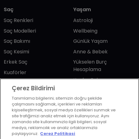
Saç
Yaşam
Saç Renkleri
Astroloji
Saç Modelleri
Wellbeing
Saç Bakımı
Günlük Yaşam
Saç Kesimi
Anne & Bebek
Erkek Saç
Yükselen Burç
Hesaplama
Kuaförler
Kuafor Bulma
Saç Trendleri
Çerez Bildirimi
Tanımlama bilgilerini; sitemizin doğru şekilde
Bizi takip edin
çalışmasını sağlamak, içerikleri ve reklamları
kişiselleştirmek, sosyal medya özellikleri sunmak ve
site trafiğimizi analiz etmek için kullanıyoruz. Aynı
zamanda site kullanımınızla ilgili bilgileri; sosyal
medya, reklamcılık ve analiz ortaklarımızla
paylaşıyoruz.
Çerez Politikasi