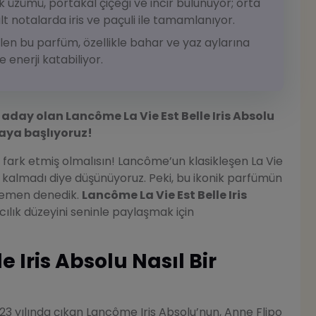
 üzümü, portakal çiçeği ve incir bulunuyor; orta
t notalarda iris ve paçuli ile tamamlanıyor.
en bu parfüm, özellikle bahar ve yaz aylarına
 enerji katabiliyor.
day olan Lancôme La Vie Est Belle Iris Absolu
aya başlıyoruz!
 fark etmiş olmalısın! Lancôme’un klasikleşen La Vie
almadı diye düşünüyoruz. Peki, bu ikonik parfümün
 hemen denedik.
Lancôme La Vie Est Belle Iris
cılık düzeyini seninle paylaşmak için
e Iris Absolu Nasıl Bir
023 yılında çıkan Lancôme Iris Absolu’nun, Anne Flipo