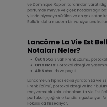
ve Dominique Ropion tarafından yaratıldığı 
parfümde meyve ve çiçek notaları ağır bas
yılında piyasaya sürülen ve en çok satan ka
Belle’in daha modern bir versiyonunu kulla
Lancôme La Vie Est Bel
Notaları Neler?
Üst Nota
: Siyah Frenk üzümü, portakal 
Orta Nota
: Portakal çiçeği ve yasemin
Alt Nota
: İris ve paçuli.
Lancôme'un hipnoz etkisi yaratan La Vie Es
Frenk üzümü, portakal çiçeği ve incir bulunu
meyvemsi bir koku alacaksın. La Vie Est Bel
portakal çiçeği yine kendisini gösteriyor. 
kokusu da hissediliyor.