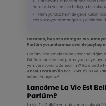
Parfümün üst notalarında siyah Frenk
notalarda yaseminle birleşen bu koku, al
Hem gündüz hem de gece kullanılabil
çok yakışıyor ama soğuk kış günlerine de
Hazırsan, bu yaza damgasını vurmaya a
Parfüm yorumlarımızı seninle paylaşm
Parfüm incelemelerini ne kadar sevdiğimizi
Est Belle parfümünü görmeyen, duymayan k
yeni versiyonunu denedin mi? Biz elbette
Absolu Parfüm'ün
nasıl koktuğunu ve kalı
sabırsızlanıyoruz!
Lancôme La Vie Est Bell
Parfüm?
La Vie Est Belle'in yeni bir yorumu olarak 2