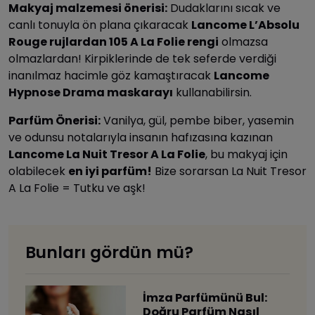
Makyaj malzemesi önerisi:
Dudaklarını sıcak ve
canlı tonuyla ön plana çıkaracak
Lancome L’Absolu
Rouge rujlardan 105 A La Folie rengi
olmazsa
olmazlardan! Kirpiklerinde de tek seferde verdiği
inanılmaz hacimle göz kamaştıracak
Lancome
Hypnose Drama maskarayı
kullanabilirsin.
Parfüm Önerisi:
Vanilya, gül, pembe biber, yasemin
ve odunsu notalarıyla insanın hafızasına kazınan
Lancome La Nuit Tresor A La Folie
, bu makyaj için
olabilecek
en iyi parfüm!
Bize sorarsan La Nuit Tresor
A La Folie = Tutku ve aşk!
Bunları gördün mü?
İmza Parfümünü Bul:
Doğru Parfüm Nasıl