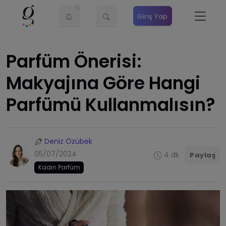
Giriş Yap
Parfüm Önerisi:
Makyajına Göre Hangi
Parfümü Kullanmalısın?
Deniz Özübek
05/07/2024
4 dk
Paylaş
Kadın Parfüm