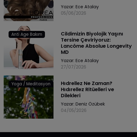
Yazar:
Ece Atalay
05/06/2026
Cildimizin Biyolojik Yaşını
Anti Age Bakım
Tersine Çeviriyoruz:
Lancôme Absolue Longevity
MD
Yazar:
Ece Atalay
27/07/2026
Hıdrellez Ne Zaman?
Yoga / Meditasyon
Hıdırellez Ritüelleri ve
Dilekleri
Yazar:
Deniz Özübek
04/05/2026