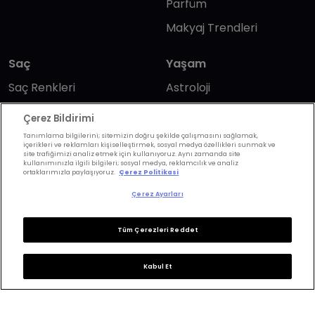
Parfüm
Makyaj Trendleri
Saç
Yaşam
Saç Renkleri
Astroloji
Saç Modelleri
Wellbeing
Çerez Bildirimi
Saç Bakımı
Günlük Yaşam
Tanımlama bilgilerini; sitemizin doğru şekilde çalışmasını sağlamak,
içerikleri ve reklamları kişiselleştirmek, sosyal medya özellikleri sunmak ve
site trafiğimizi analiz etmek için kullanıyoruz. Aynı zamanda site
Saç Kesimi
Anne & Bebek
kullanımınızla ilgili bilgileri; sosyal medya, reklamcılık ve analiz
ortaklarımızla paylaşıyoruz.
Çerez Politikasi
Erkek Saç
Yükselen Burç
Çerez Ayarları
Hesaplama
Kuaförler
Kuafor Bulma
Saç Trendleri
Tüm Çerezleri Reddet
Kabul Et
Bizi takip edin