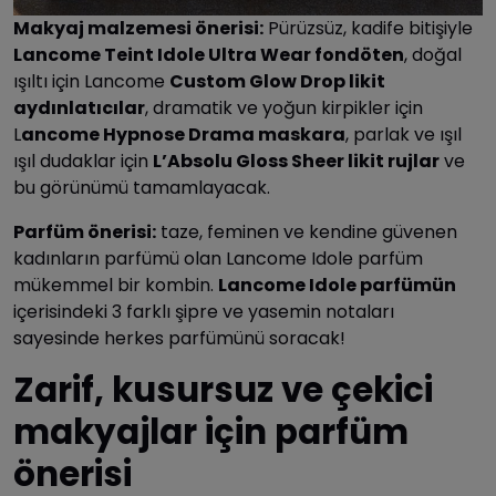
Makyaj malzemesi önerisi:
Pürüzsüz, kadife bitişiyle
Lancome Teint Idole Ultra Wear fondöten
, doğal
ışıltı için Lancome
Custom Glow Drop likit
aydınlatıcılar
, dramatik ve yoğun kirpikler için
L
ancome Hypnose Drama maskara
, parlak ve ışıl
ışıl dudaklar için
L’Absolu Gloss Sheer likit rujlar
ve
bu görünümü tamamlayacak.
Parfüm önerisi:
taze, feminen ve kendine güvenen
kadınların parfümü olan Lancome Idole parfüm
mükemmel bir kombin.
Lancome Idole parfümün
içerisindeki 3 farklı şipre ve yasemin notaları
sayesinde herkes parfümünü soracak!
Zarif, kusursuz ve çekici
makyajlar için parfüm
önerisi