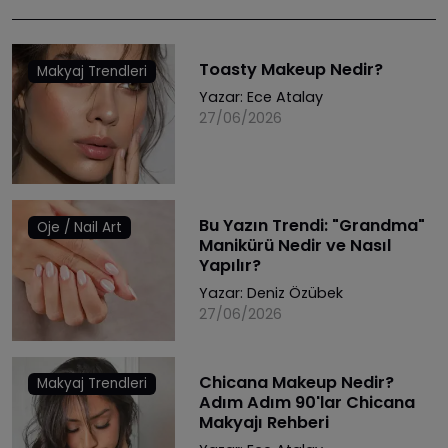
Toasty Makeup Nedir?
Makyaj Trendleri
Yazar:
Ece Atalay
27/06/2026
Bu Yazın Trendi: "Grandma"
Oje / Nail Art
Manikürü Nedir ve Nasıl
Yapılır?
Yazar:
Deniz Özübek
27/06/2026
Chicana Makeup Nedir?
Makyaj Trendleri
Adım Adım 90'lar Chicana
Makyajı Rehberi