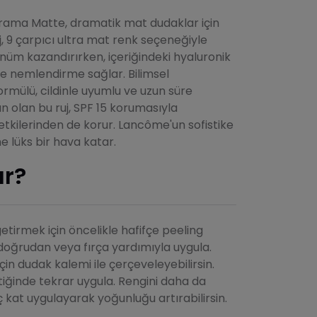
ama Matte, dramatik mat dudaklar için
, 9 çarpıcı ultra mat renk seçeneğiyle
nüm kazandırırken, içeriğindeki hyaluronik
de nemlendirme sağlar. Bilimsel
formülü, cildinle uyumlu ve uzun süre
gun olan bu ruj, SPF 15 korumasıyla
 etkilerinden de korur. Lancôme'un sofistike
e lüks bir hava katar.
ır?
etirmek için öncelikle hafifçe peeling
u doğrudan veya fırça yardımıyla uygula.
çin dudak kalemi ile çerçeveleyebilirsin.
tiğinde tekrar uygula. Rengini daha da
 kat uygulayarak yoğunluğu artırabilirsin.