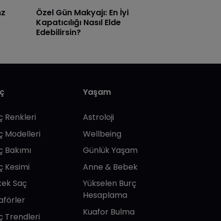
nz
Özel Gün Makyajı: En İyi
Kapatıcılığı Nasıl Elde
Edebilirsin?
ç
Yaşam
ç Renkleri
Astroloji
ç Modelleri
Wellbeing
ç Bakımı
Günlük Yaşam
ç Kesimi
Anne & Bebek
kek Saç
Yükselen Burç
Hesaplama
aförler
Kuafor Bulma
ç Trendleri