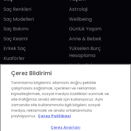
Saç Renkleri
Astroloji
Saç Modelleri
Wellbeing
Saç Bakımı
Günlük Yaşam
Saç Kesimi
Anne & Bebek
Erkek Saç
Yükselen Burç
Hesaplama
Kuaförler
Kuafor Bulma
Saç Trendleri
Çerez Bildirimi
Tanımlama bilgilerini; sitemizin doğru şekilde
Bizi takip edin
çalışmasını sağlamak, içerikleri ve reklamları
kişiselleştirmek, sosyal medya özellikleri sunmak ve
site trafiğimizi analiz etmek için kullanıyoruz. Aynı
zamanda site kullanımınızla ilgili bilgileri; sosyal
medya, reklamcılık ve analiz ortaklarımızla
paylaşıyoruz.
Çerez Politikasi
KVKK Politikası
Aydınlatma Metni
Çerez Ayarları
KVKK Başvuru Formu
Kullanım Şart ve Koşulları