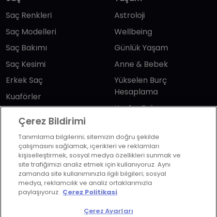
Saç Renkleri
Astroloji
Saç Modelleri
Wellbeing
Saç Bakımı
Günlük Yaşam
Saç Kesimi
Anne & Bebek
Erkek Saç
Yükselen Burç
Hesaplama
Kuaförler
Kuafor Bulma
Saç Trendleri
Çerez Bildirimi
Tanımlama bilgilerini; sitemizin doğru şekilde
Bizi takip edin
çalışmasını sağlamak, içerikleri ve reklamları
kişiselleştirmek, sosyal medya özellikleri sunmak ve
site trafiğimizi analiz etmek için kullanıyoruz. Aynı
zamanda site kullanımınızla ilgili bilgileri; sosyal
medya, reklamcılık ve analiz ortaklarımızla
paylaşıyoruz.
Çerez Politikasi
KVKK Politikası
Aydınlatma Metni
Çerez Ayarları
KVKK Başvuru Formu
Kullanım Şart ve Koşulları