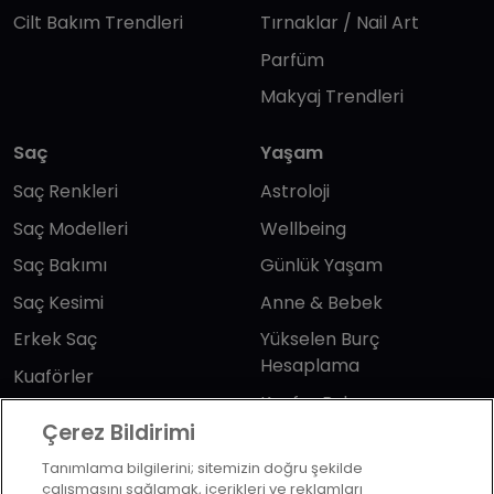
Cilt Bakım Trendleri
Tırnaklar / Nail Art
Parfüm
Makyaj Trendleri
Saç
Yaşam
Saç Renkleri
Astroloji
Saç Modelleri
Wellbeing
Saç Bakımı
Günlük Yaşam
Saç Kesimi
Anne & Bebek
Erkek Saç
Yükselen Burç
Hesaplama
Kuaförler
Kuafor Bulma
Saç Trendleri
Çerez Bildirimi
Tanımlama bilgilerini; sitemizin doğru şekilde
Bizi takip edin
çalışmasını sağlamak, içerikleri ve reklamları