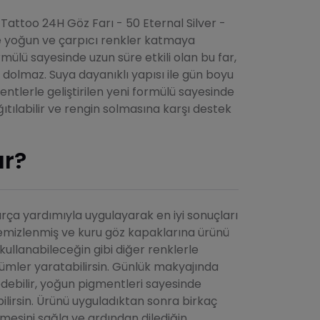
Tattoo 24H Göz Farı - 50 Eternal Silver -
e yoğun ve çarpıcı renkler katmaya
rmülü sayesinde uzun süre etkili olan bu far,
re dolmaz. Suya dayanıklı yapısı ile gün boyu
entlerle geliştirilen yeni formülü sayesinde
tılabilir ve rengin solmasına karşı destek
ır?
ırça yardımıyla uygulayarak en iyi sonuçları
k temizlenmiş ve kuru göz kapaklarına ürünü
kullanabileceğin gibi diğer renklerle
nümler yaratabilirsin. Günlük makyajında
debilir, yoğun pigmentleri sayesinde
bilirsin. Ürünü uyguladıktan sonra birkaç
mesini sağla ve ardından dilediğin