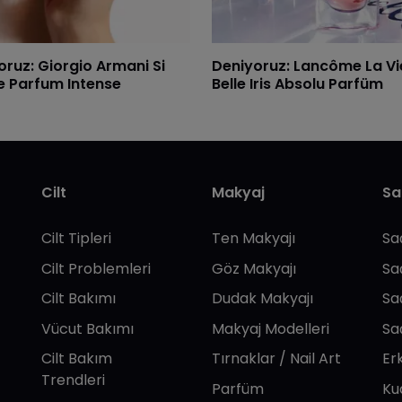
oruz: Giorgio Armani Si
Deniyoruz: Lancôme La Vi
e Parfum Intense
Belle Iris Absolu Parfüm
Cilt
Makyaj
Sa
Cilt Tipleri
Ten Makyajı
Sa
Cilt Problemleri
Göz Makyajı
Sa
Cilt Bakımı
Dudak Makyajı
Sa
Vücut Bakımı
Makyaj Modelleri
Sa
Cilt Bakım
Tırnaklar / Nail Art
Er
Trendleri
Parfüm
Ku