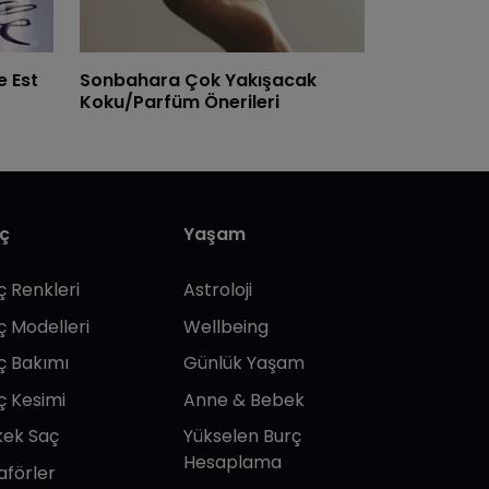
e Est
Sonbahara Çok Yakışacak
Koku/Parfüm Önerileri
ç
Yaşam
ç Renkleri
Astroloji
ç Modelleri
Wellbeing
ç Bakımı
Günlük Yaşam
ç Kesimi
Anne & Bebek
kek Saç
Yükselen Burç
Hesaplama
aförler