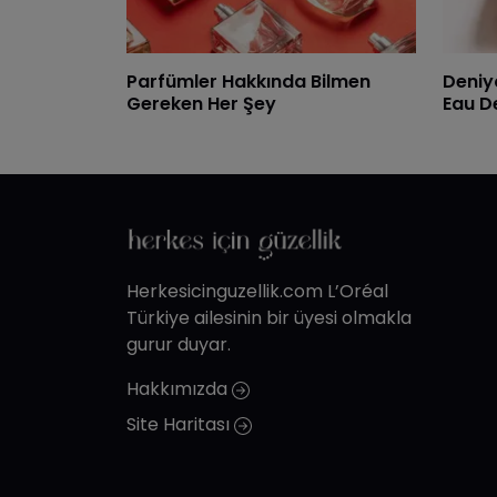
Parfümler Hakkında Bilmen
Deniy
Gereken Her Şey
Eau D
Herkesicinguzellik.com L’Oréal
Türkiye ailesinin bir üyesi olmakla
gurur duyar.
Hakkımızda
Site Haritası