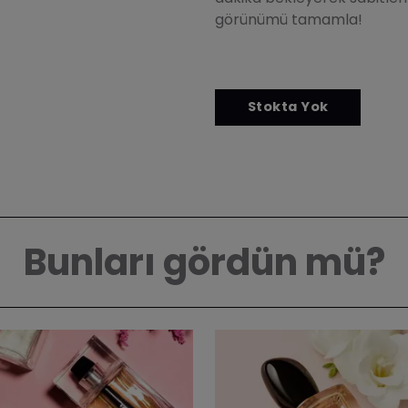
görünümü tamamla!
Bunları gördün mü?