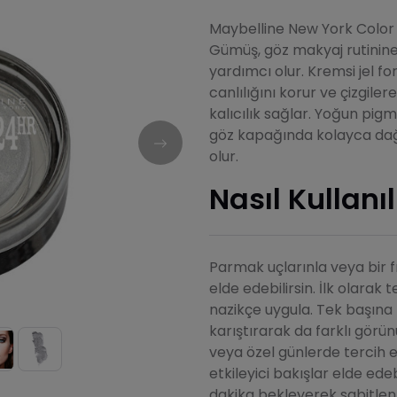
Maybelline New York Color 
Gümüş, göz makyaj rutinin
yardımcı olur. Kremsi jel fo
canlılığını korur ve çizgile
kalıcılık sağlar. Yoğun pigm
göz kapağında kolayca dağı
olur.
Nasıl Kullanıl
Parmak uçlarınla veya bir f
elde edebilirsin. İlk olara
nazikçe uygula. Tek başına 
karıştırarak da farklı görü
veya özel günlerde tercih e
etkileyici bakışlar elde ede
dakika bekleyerek sabitlen