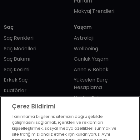
Parfüm
Makyaj Trendleri
Saç
Yaşam
Saç Renkleri
Astroloji
Saç Modelleri
Wellbeing
Saç Bakımı
Günlük Yaşam
Saç Kesimi
Anne & Bebek
Erkek Saç
Yükselen Burç
Hesaplama
Kuaförler
Kuafor Bulma
Saç Trendleri
Çerez Bildirimi
Tanımlama bilgilerini; sitemizin doğru şekilde
Bizi takip edin
çalışmasını sağlamak, içerikleri ve reklamları
kişiselleştirmek, sosyal medya özellikleri sunmak ve
site trafiğimizi analiz etmek için kullanıyoruz. Aynı