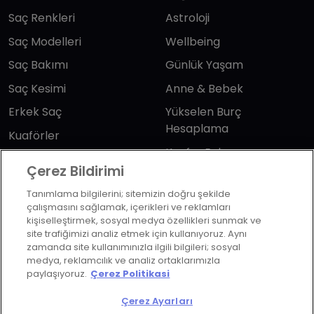
Saç Renkleri
Astroloji
Saç Modelleri
Wellbeing
Saç Bakımı
Günlük Yaşam
Saç Kesimi
Anne & Bebek
Erkek Saç
Yükselen Burç
Hesaplama
Kuaförler
Kuafor Bulma
Saç Trendleri
Çerez Bildirimi
Tanımlama bilgilerini; sitemizin doğru şekilde
Bizi takip edin
çalışmasını sağlamak, içerikleri ve reklamları
kişiselleştirmek, sosyal medya özellikleri sunmak ve
site trafiğimizi analiz etmek için kullanıyoruz. Aynı
zamanda site kullanımınızla ilgili bilgileri; sosyal
medya, reklamcılık ve analiz ortaklarımızla
paylaşıyoruz.
Çerez Politikasi
KVKK Politikası
Aydınlatma Metni
Çerez Ayarları
KVKK Başvuru Formu
Kullanım Şart ve Koşulları