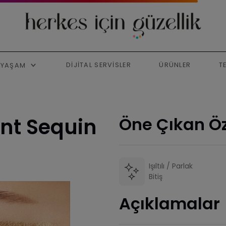
DIJITAL SERVISLER
ÜRÜNLER
T
YAŞAM
ent Sequin
Öne Çıkan Öz
Işıltılı / Parlak
Bitiş
Açıklamalar