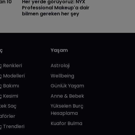
an 10
Her yerde görüyoruz: NYX
Professional Makeup'a dair
bilmen gereken her şey
ç
Yaşam
ç Renkleri
Astroloji
ç Modelleri
Wellbeing
ç Bakımı
Günlük Yaşam
ç Kesimi
Anne & Bebek
kek Saç
Yükselen Burç
Hesaplama
aförler
Kuafor Bulma
ç Trendleri