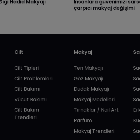
lı Gigi Hadid Makyajı
İnsanlara güvenimizi sars
çarpıcı makyaj değişimi
Cilt
Makyaj
Sa
Cilt Tipleri
Ten Makyajı
Sa
Cilt Problemleri
Göz Makyajı
Sa
Cilt Bakımı
Dudak Makyajı
Sa
Vücut Bakımı
Makyaj Modelleri
Sa
Cilt Bakım
Tırnaklar / Nail Art
Er
Trendleri
Parfüm
Ku
Makyaj Trendleri
Sa