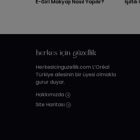
E-Girl Makyajı Nasıl Yapılır?
Işıltı
Herkesicinguzellik.com L’Oréal
Türkiye ailesinin bir üyesi olmakla
gurur duyar.
Hakkımızda
Site Haritası