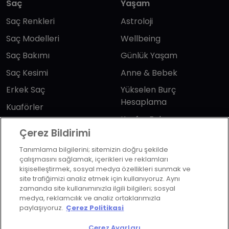
Saç
Yaşam
Saç Renkleri
Astroloji
Saç Modelleri
Wellbeing
Saç Bakımı
Günlük Yaşam
Saç Kesimi
Anne & Bebek
Erkek Saç
Yükselen Burç
Hesaplama
Kuaförler
Kuafor Bulma
Saç Trendleri
Çerez Bildirimi
Tanımlama bilgilerini; sitemizin doğru şekilde
Bizi takip edin
çalışmasını sağlamak, içerikleri ve reklamları
kişiselleştirmek, sosyal medya özellikleri sunmak ve
site trafiğimizi analiz etmek için kullanıyoruz. Aynı
zamanda site kullanımınızla ilgili bilgileri; sosyal
medya, reklamcılık ve analiz ortaklarımızla
paylaşıyoruz.
Çerez Politikasi
KVKK Politikası
Aydınlatma Metni
Çerez Ayarları