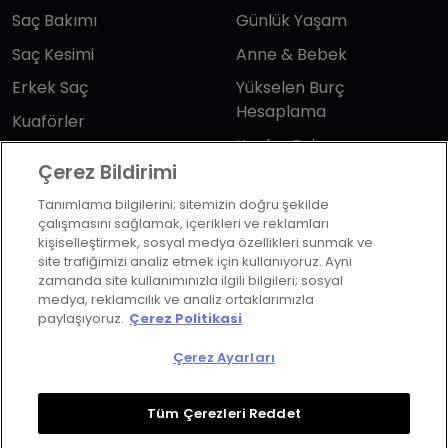
Saç Bakımı
Günlük Yaşam
Saç Kesimi
Anne & Bebek
Erkek Saç
Yükselen Burç
Hesaplama
Kuaförler
Kuafor Bulma
Saç Trendleri
Çerez Bildirimi
Tanımlama bilgilerini; sitemizin doğru şekilde
Bizi takip edin
çalışmasını sağlamak, içerikleri ve reklamları
kişiselleştirmek, sosyal medya özellikleri sunmak ve
site trafiğimizi analiz etmek için kullanıyoruz. Aynı
zamanda site kullanımınızla ilgili bilgileri; sosyal
medya, reklamcılık ve analiz ortaklarımızla
paylaşıyoruz.
Çerez Politikasi
KVKK Politikası
Aydınlatma Metni
Çerez Ayarları
KVKK Başvuru Formu
Kullanım Şart ve Koşulları
Çerez Politikası
Çerez Ayarları
Tüm Çerezleri Reddet