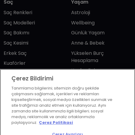
Saç
Yaşam
Saç Renkleri
Astroloji
Saç Modelleri
Wellbeing
Saç Bakımı
Günlük Yaşam
Saç Kesimi
Anne & Bebek
Erkek Saç
Yükselen Burç
Hesaplama
Kuaförler
Kuafor Bulma
Saç Trendleri
Çerez Bildirimi
Tanımlama bilgilerini; sitemizin doğru şekilde
Bizi takip edin
çalışmasını sağlamak, içerikleri ve reklamları
kişiselleştirmek, sosyal medya özellikleri sunmak ve
site trafiğimizi analiz etmek için kullanıyoruz. Aynı
zamanda site kullanımınızla ilgili bilgileri; sosyal
medya, reklamcılık ve analiz ortaklarımızla
paylaşıyoruz.
Çerez Politikasi
KVKK Politikası
Aydınlatma Metni
Çerez Ayarları