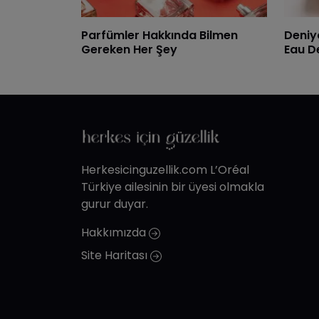
Parfümler Hakkında Bilmen
Deniy
Gereken Her Şey
Eau D
Herkesicinguzellik.com L’Oréal
Türkiye ailesinin bir üyesi olmakla
gurur duyar.
Hakkımızda
Site Haritası