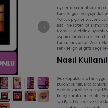
Nyx Professional Makeup Ul
tonu ile göz makyajında ha
Yüksek pigmentasyonu ve k
ışıltılı ve saten bitişli ma
formülü ile cildinle uyumlu v
uygun olarak tasarlanan bu
tonları arıyorsan Warm Neut
renkler için Brights seçenek
Nasıl Kullanıl
Göz kapaklarına farı uygula
kullanabilirsin. Mat tonlarla
derinlik katabilirsin. İste
karıştırarak denemeler ya
için Epic Ink Liner ve kirpikl
göz makyajını tamamla.