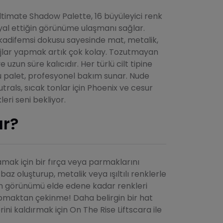
timate Shadow Palette, 16 büyüleyici renk
yal ettiğin görünüme ulaşmanı sağlar.
adifemsi dokusu sayesinde mat, metalik,
kyajlar yapmak artık çok kolay. Tozutmayan
e uzun süre kalıcıdır. Her türlü cilt tipine
 palet, profesyonel bakım sunar. Nude
rals, sıcak tonlar için Phoenix ve cesur
leri seni bekliyor.
ır?
mak için bir fırça veya parmaklarını
 baz oluşturup, metalik veya ışıltılı renklerle
diğin görünümü elde edene kadar renkleri
pmaktan çekinme! Daha belirgin bir hat
erini kaldırmak için On The Rise Liftscara ile