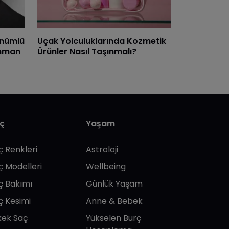
ünümlü
Uçak Yolculuklarında Kozmetik
anman
Ürünler Nasıl Taşınmalı?
ç
Yaşam
ç Renkleri
Astroloji
ç Modelleri
Wellbeing
ç Bakımı
Günlük Yaşam
ç Kesimi
Anne & Bebek
kek Saç
Yükselen Burç