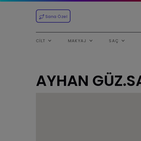
Sana Özel
CILT
MAKYAJ
SAÇ
AYHAN GÜZ.SA