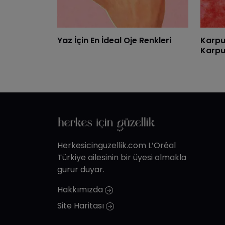
Yaz İçin En İdeal Oje Renkleri
Karpu
Karpuz
Herkesicinguzellik.com L’Oréal
Türkiye ailesinin bir üyesi olmakla
gurur duyar.
Hakkımızda
Site Haritası