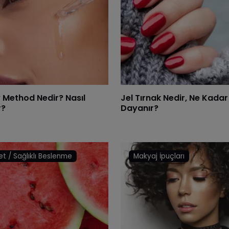
y Method Nedir? Nasıl
Jel Tırnak Nedir, Ne Kadar
r?
Dayanır?
et / Sağlıklı Beslenme
Makyaj İpuçları