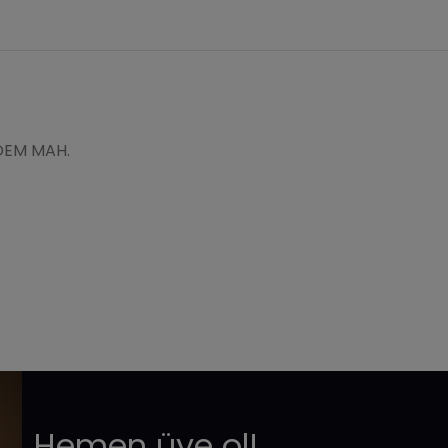
ADEM MAH.
Hemen üye ol!