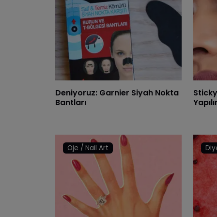
Deniyoruz: Garnier Siyah Nokta
Stick
Bantları
Yapılı
Oje / Nail Art
Diy