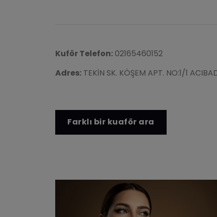
Kuför Telefon:
02165460152
Adres:
TEKİN SK. KÖŞEM APT. NO:1/1 ACIB
Farklı bir kuaför ara