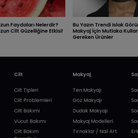
zun Faydaları Nelerdir?
Bu Yazın Trendi Islak Gör
un Cilt Güzelliğine Etkisi!
Makyaj İçin Mutlaka Kull
Gereken Ürünler
Cilt
Makyaj
Sa
Cilt Tipleri
Ten Makyajı
Sa
Cilt Problemleri
Göz Makyajı
Sa
Cilt Bakımı
Dudak Makyajı
Sa
Vücut Bakımı
Makyaj Modelleri
Sa
Cilt Bakım
Tırnaklar / Nail Art
Er