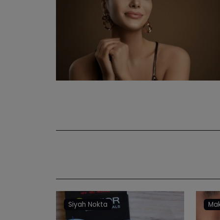
Siyah Nokta
Mak