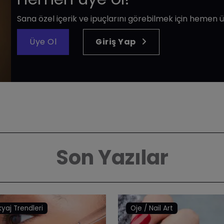
Sana özel içerik ve ipuçlarını görebilmek için hemen ü
Üye Ol
Giriş Yap
Son Yazılar
yaj Trendleri
Oje / Nail Art