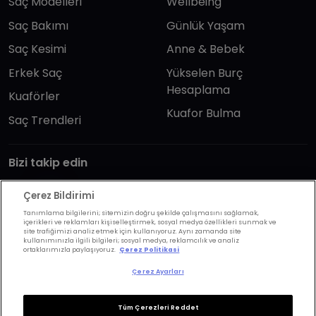
Saç Modelleri
Wellbeing
Saç Bakımı
Günlük Yaşam
Saç Kesimi
Anne & Bebek
Erkek Saç
Yükselen Burç
Hesaplama
Kuaförler
Kuafor Bulma
Saç Trendleri
Bizi takip edin
Çerez Bildirimi
Tanımlama bilgilerini; sitemizin doğru şekilde çalışmasını sağlamak,
içerikleri ve reklamları kişiselleştirmek, sosyal medya özellikleri sunmak ve
site trafiğimizi analiz etmek için kullanıyoruz. Aynı zamanda site
kullanımınızla ilgili bilgileri; sosyal medya, reklamcılık ve analiz
KVKK Politikası
Aydınlatma Metni
ortaklarımızla paylaşıyoruz.
Çerez Politikasi
KVKK Başvuru Formu
Kullanım Şart ve Koşulları
Çerez Ayarları
Çerez Politikası
Çerez Ayarları
Tüm Çerezleri Reddet