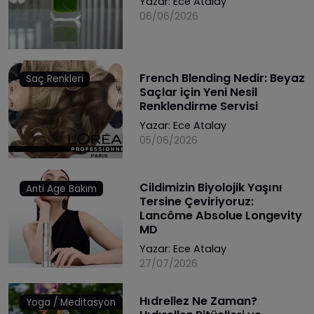
Yazar:
Ece Atalay
06/06/2026
French Blending Nedir: Beyaz
Saç Renkleri
Saçlar için Yeni Nesil
Renklendirme Servisi
Yazar:
Ece Atalay
05/06/2026
Cildimizin Biyolojik Yaşını
Anti Age Bakım
Tersine Çeviriyoruz:
Lancôme Absolue Longevity
MD
Yazar:
Ece Atalay
27/07/2026
Hıdrellez Ne Zaman?
Yoga / Meditasyon