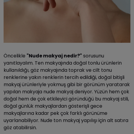
Öncelikle
"Nude makyaj nedir?"
sorusunu
yanıtlayalım. Ten makyajında doğal tonlu ürünlerin
kullanıldığı, göz makyajında toprak ve cilt tonu
renklerine yakın renklerin tercih edildiği, doğal bitişli
makyaj ürünleriyle yokmuş gibi bir görünüm yaratarak
yapılan makyaja nude makyaj deniyor. Yüzün hem çok
doğal hem de çok etkileyici göründüğü bu makyaj stili,
doğal günlük makyajlardan gösterişli gece
makyajlarına kadar pek çok farklı görünüme
uyarlanabiliyor. Nude ton makyaj yapılışı için alt satıra
göz atabilirsin.