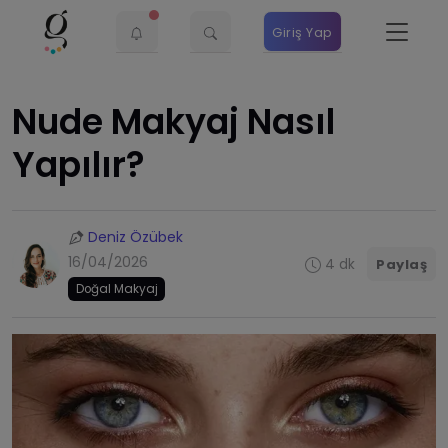
Giriş Yap
Nude Makyaj Nasıl
Yapılır?
Deniz Özübek
16/04/2026
4 dk
Paylaş
Doğal Makyaj