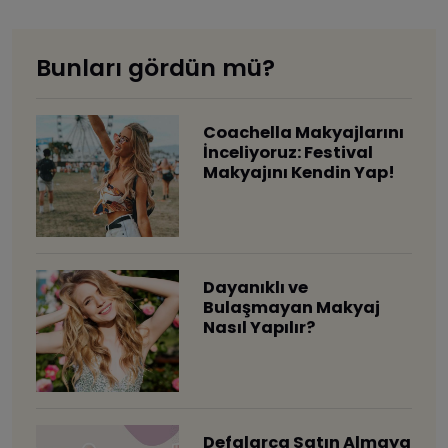
Bunları gördün mü?
Coachella Makyajlarını
İnceliyoruz: Festival
Makyajını Kendin Yap!
Dayanıklı ve
Bulaşmayan Makyaj
Nasıl Yapılır?
Defalarca Satın Almaya