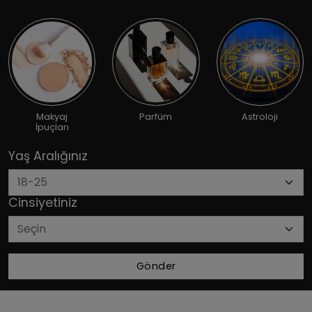
Makyaj
Parfüm
Astroloji
İpuçları
Yaş Aralığınız
Cinsiyetiniz
Gönder